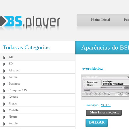
Página Inicial
Pro
Aparências do BS
Todas as Categorias
All
3D
everaldo.bsz
Abstract
Anime
Business
Computer/OS
Games
Music
Avaliação:
VOTE!
Metallic
Mais Informações...
Nature
BAIXAR
People