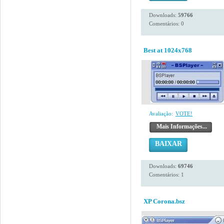
Downloads:
59766
Comentários: 0
Best at 1024x768
Avaliação:
VOTE!
Mais Informações...
BAIXAR
Downloads:
69746
Comentários: 1
XP Corona.bsz