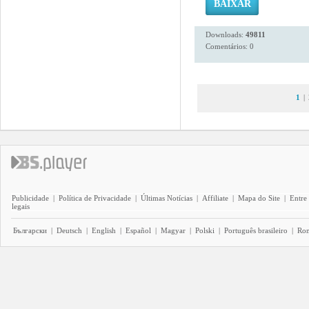
BAIXAR
Downloads:
49811
Comentários: 0
1
|
Publicidade
|
Política de Privacidade
|
Últimas Notícias
|
Affiliate
|
Mapa do Site
|
Entre
legais
Български
|
Deutsch
|
English
|
Español
|
Magyar
|
Polski
|
Português brasileiro
|
Ro