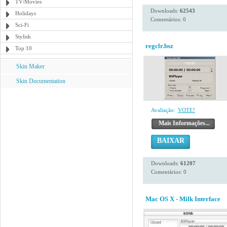
TV/Movies
Downloads:
62543
Holidays
Comentários: 0
Sci-Fi
Stylish
regclr.bsz
Top 10
Skin Maker
Skin Documentation
Avaliação:
VOTE!
Mais Informações...
BAIXAR
Downloads:
61207
Comentários: 0
Mac OS X - Milk Interface