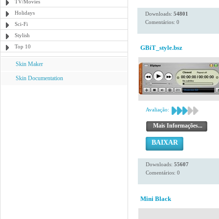
TV/Movies
Holidays
Downloads:
54801
Comentários: 0
Sci-Fi
Stylish
Top 10
GBiT_style.bsz
Skin Maker
Skin Documentation
Avaliação:
Mais Informações...
BAIXAR
Downloads:
55607
Comentários: 0
Mini Black