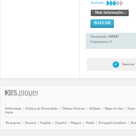
Avaliação:
Mais Informações...
BAIXAR
Downloads:
139107
Comentários: 0
Anterior
Publicidade
|
Política de Privacidade
|
Últimas Notícias
|
Affiliate
|
Mapa do Site
|
Entre
legais
Български
|
Deutsch
|
English
|
Español
|
Magyar
|
Polski
|
Português brasileiro
|
Ro