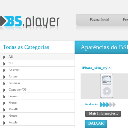
Página Inicial
Pro
Aparências do BS
Todas as Categorias
All
3D
iPhoto_skin_style.
Abstract
Anime
Business
Computer/OS
Games
Music
Avaliação:
Metallic
Mais Informações...
Nature
People
BAIXAR