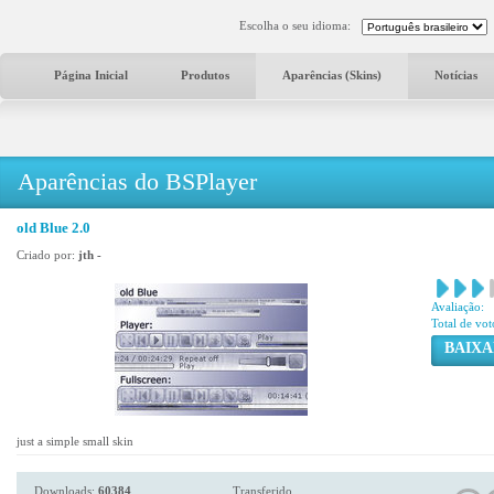
Escolha o seu idioma:
Página Inicial
Produtos
Aparências (Skins)
Notícias
Aparências do BSPlayer
old Blue 2.0
Criado por:
jth -
Avaliação:
Total de vot
BAIXA
just a simple small skin
Downloads:
60384
Transferido