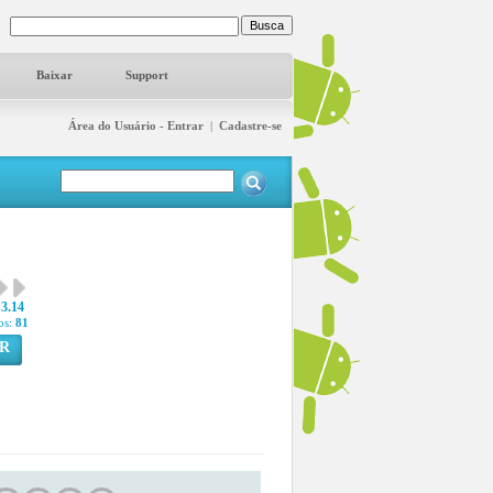
Baixar
Support
Área do Usuário - Entrar
|
Cadastre-se
3.14
os:
81
R