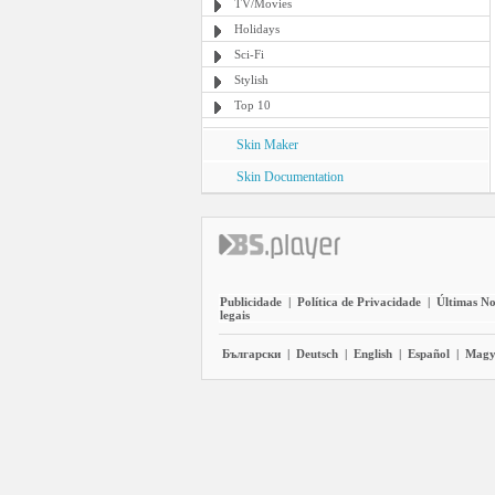
TV/Movies
Holidays
Sci-Fi
Stylish
Top 10
Skin Maker
Skin Documentation
Publicidade
|
Política de Privacidade
|
Últimas No
legais
Български
|
Deutsch
|
English
|
Español
|
Magy