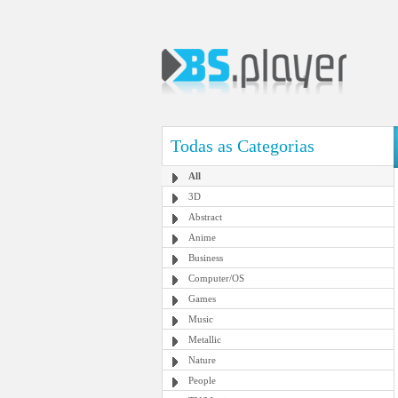
Todas as Categorias
All
3D
Abstract
Anime
Business
Computer/OS
Games
Music
Metallic
Nature
People