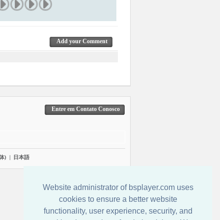
Add your Comment
Entre em Contato Conosco
体)
|
日本語
Website administrator of bsplayer.com uses
cookies to ensure a better website
functionality, user experience, security, and