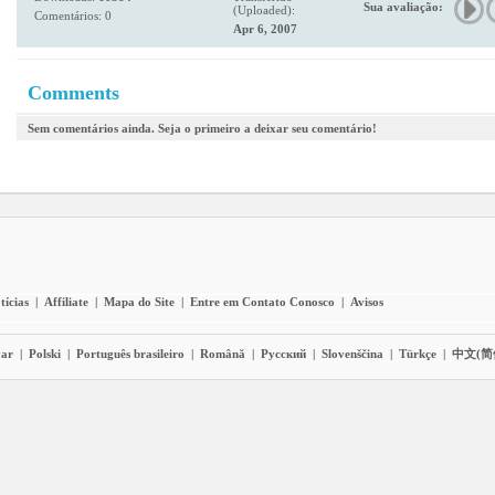
Sua avaliação:
(Uploaded):
Comentários: 0
Apr 6, 2007
Comments
Sem comentários ainda. Seja o primeiro a deixar seu comentário!
tícias
|
Affiliate
|
Mapa do Site
|
Entre em Contato Conosco
|
Avisos
ar
|
Polski
|
Português brasileiro
|
Română
|
Pyccĸий
|
Slovenščina
|
Türkçe
|
中文(简