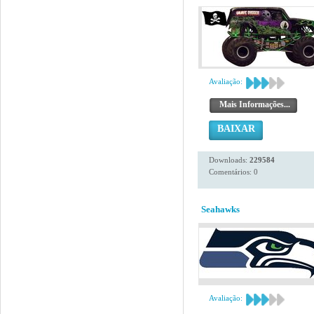
Avaliação:
Mais Informações...
BAIXAR
Downloads:
229584
Comentários: 0
Seahawks
Avaliação: