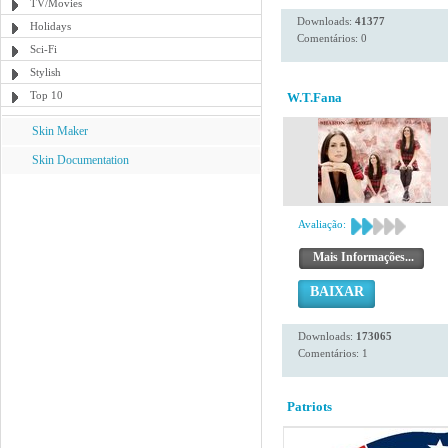
TV/Movies
Downloads:
41377
Holidays
Comentários: 0
Sci-Fi
Stylish
Top 10
W.T.Fana
Skin Maker
Skin Documentation
Avaliação:
Mais Informações...
BAIXAR
Downloads:
173065
Comentários: 1
Patriots