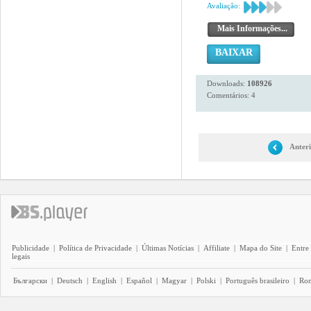
Avaliação:
Mais Informações...
BAIXAR
Downloads:
108926
Comentários: 4
Anter
Publicidade
|
Política de Privacidade
|
Últimas Notícias
|
Affiliate
|
Mapa do Site
|
Entre
legais
Български
|
Deutsch
|
English
|
Español
|
Magyar
|
Polski
|
Português brasileiro
|
Ro