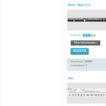
Dark - Mini V1.0
Avaliação:
Mais Informações...
BAIXAR
Downloads:
135017
Comentários: 0
mac