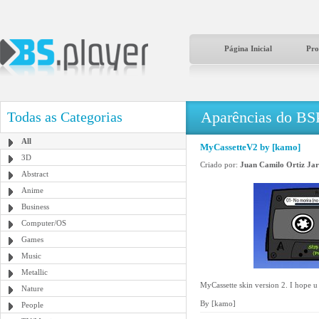
Página Inicial
Pro
Aparências do BS
Todas as Categorias
All
MyCassetteV2 by [kamo]
3D
Criado por:
Juan Camilo Ortiz Jar
Abstract
Anime
Business
Computer/OS
Games
Music
Metallic
MyCassette skin version 2. I hope u
Nature
By [kamo]
People