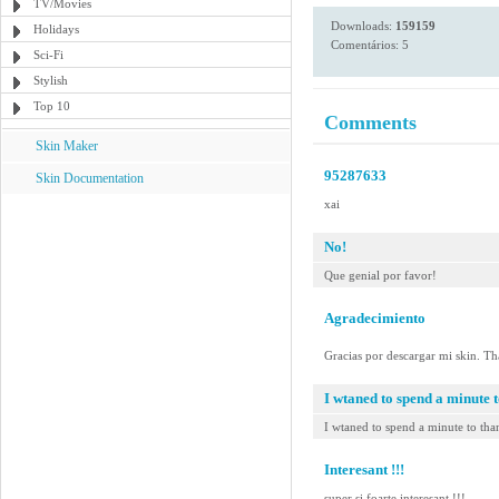
TV/Movies
Downloads:
159159
Holidays
Comentários: 5
Sci-Fi
Stylish
Top 10
Comments
Skin Maker
95287633
Skin Documentation
xai
No!
Que genial por favor!
Agradecimiento
Gracias por descargar mi skin. T
I wtaned to spend a minute t
I wtaned to spend a minute to than
Interesant !!!
super si foarte interesant !!!