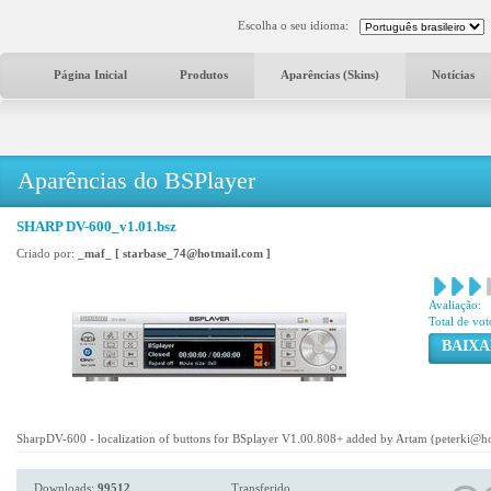
Escolha o seu idioma:
Página Inicial
Produtos
Aparências (Skins)
Notícias
Aparências do BSPlayer
SHARP DV-600_v1.01.bsz
Criado por:
_maf_ [ starbase_74@hotmail.com ]
Avaliação:
Total de vot
BAIXA
SharpDV-600 - localization of buttons for BSplayer V1.00.808+ added by Artam (peterki@h
Downloads:
99512
Transferido