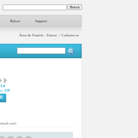
Baixar
Support
Área do Usuário - Entrar
|
Cadastre-se
3.4
os:
159
R
otmail.com)