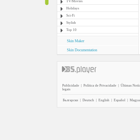
TV/Movies
Holidays
Sci-Fi
Stylish
Top 10
Skin Maker
Skin Documentation
Publicidade
|
Política de Privacidade
|
Últimas Notíc
legais
Български
|
Deutsch
|
English
|
Español
|
Magya