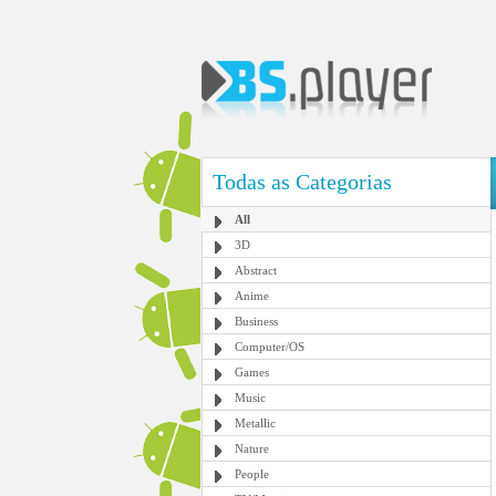
Todas as Categorias
All
3D
Abstract
Anime
Business
Computer/OS
Games
Music
Metallic
Nature
People