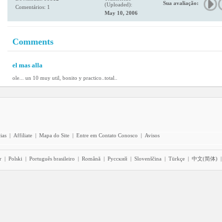
Sua avaliação:
(Uploaded):
Comentários: 1
May 10, 2006
Comments
el mas alla
ole... un 10 muy util, bonito y practico..total..
ias
|
Affiliate
|
Mapa do Site
|
Entre em Contato Conosco
|
Avisos
r
|
Polski
|
Português brasileiro
|
Română
|
Pyccĸий
|
Slovenščina
|
Türkçe
|
中文(简体)