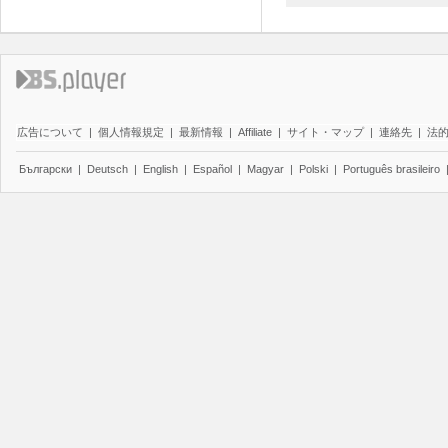
広告について
|
個人情報規定
|
最新情報
|
Affiliate
|
サイト・マップ
|
連絡先
|
法
Български
|
Deutsch
|
English
|
Español
|
Magyar
|
Polski
|
Português brasileiro