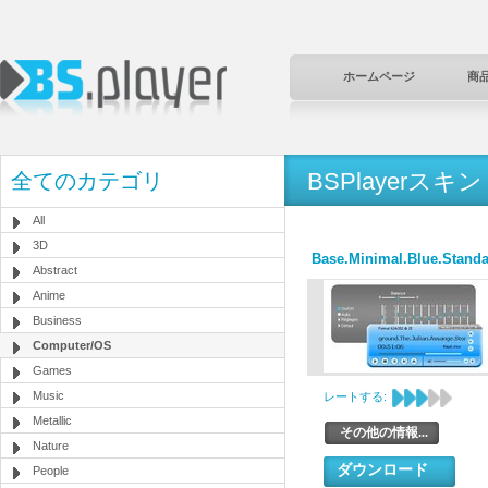
ホームページ
商
BSPlayerスキン
全てのカテゴリ
All
3D
Base.Minimal.Blue.Standa
Abstract
Anime
Business
Computer/OS
Games
Music
レートする:
Metallic
その他の情報...
Nature
ダウンロード
People