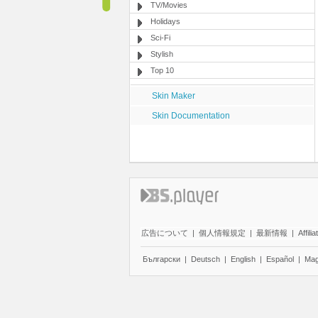
TV/Movies
Holidays
Sci-Fi
Stylish
Top 10
Skin Maker
Skin Documentation
広告について
|
個人情報規定
|
最新情報
|
Affilia
Български
|
Deutsch
|
English
|
Español
|
Mag