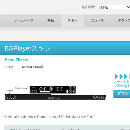
言語選択:
ホームページ
商品
スキン
ニュース
ダウン
BSPlayerスキン
Metro Theme
作成者 :
Michal Chudý
レートする
投票の合計
ダウ
© Michal Chudý Metro Theme - Using BSP SkinMaker (by Tizio)