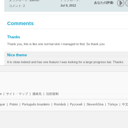
ダウンロード:
153727
アップロード:
あなたの評価:
Jul 9, 2012
コメント: 2
Comments
Thanks
Thank you, this is like one normal skin I managed to find. So thank you
Nice theme
It is clean indeed and has one feature I was looking for a large progress bar. Thanks
te
|
サイト・マップ
|
連絡先
|
法的規制
yar
|
Polski
|
Português brasileiro
|
Română
|
Pyccĸий
|
Slovenščina
|
Türkçe
|
中文