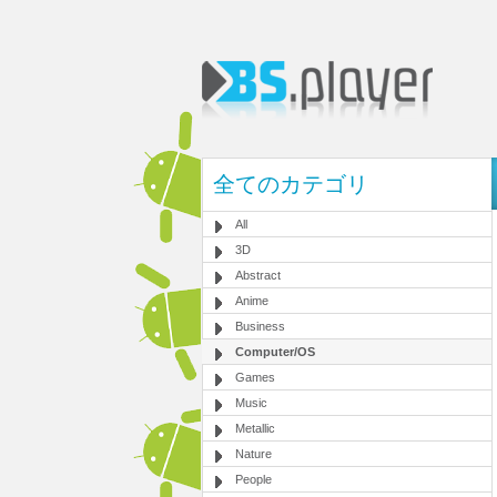
全てのカテゴリ
All
3D
Abstract
Anime
Business
Computer/OS
Games
Music
Metallic
Nature
People