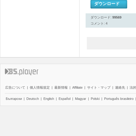
ダウンロード
ダウンロード:
99569
コメント: 4
広告について
|
個人情報規定
|
最新情報
|
Affiliate
|
サイト・マップ
|
連絡先
|
法
Български
|
Deutsch
|
English
|
Español
|
Magyar
|
Polski
|
Português brasileiro