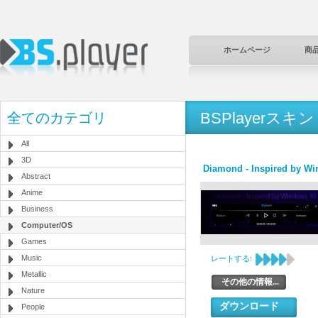
ホームページ
商
BSPlayerスキン
全てのカテゴリ
All
3D
Diamond - Inspired by W
Abstract
Anime
Business
Computer/OS
Games
Music
レートする:
Metallic
その他の情報...
Nature
ダウンロード
People