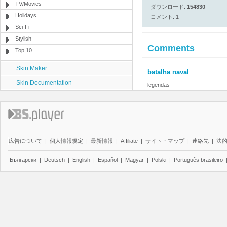
TV/Movies
ダウンロード:
154830
Holidays
コメント: 1
Sci-Fi
Stylish
Comments
Top 10
Skin Maker
batalha naval
Skin Documentation
legendas
広告について
|
個人情報規定
|
最新情報
|
Affiliate
|
サイト・マップ
|
連絡先
|
法
Български
|
Deutsch
|
English
|
Español
|
Magyar
|
Polski
|
Português brasileiro