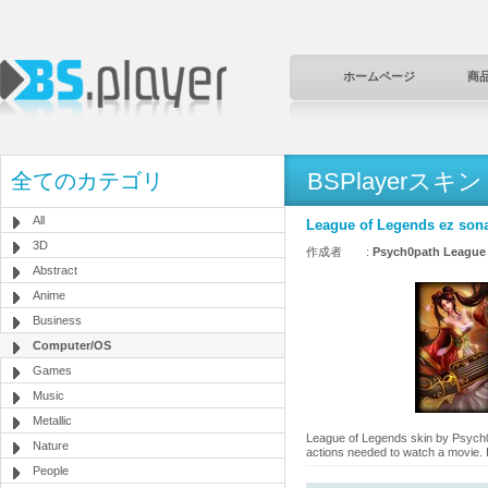
ホームページ
商
BSPlayerスキン
全てのカテゴリ
All
League of Legends ez son
3D
作成者 :
Psych0path League
Abstract
Anime
Business
Computer/OS
Games
Music
Metallic
League of Legends skin by Psych0pa
Nature
actions needed to watch a movie
People