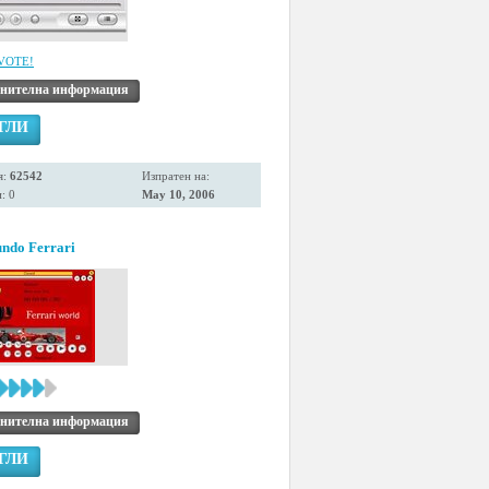
VOTE!
нителна информация
ГЛИ
я:
62542
Изпратен на:
: 0
May 10, 2006
undo Ferrari
нителна информация
ГЛИ