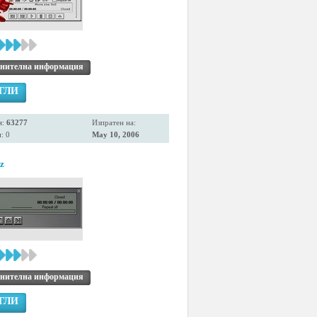
нителна информация
ГЛИ
я:
63277
Изпратен на:
: 0
May 10, 2006
z
нителна информация
ГЛИ