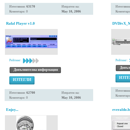
Изтегляния:
63170
Изпратен на:
Изтегляни
Коментари: 0
May 10, 2006
Коментари
Rafal Player v1.0
DVDivX_Met
Рейтинг:
Рейтинг:
Допъл
Допълнителна информация
ИЗТЕ
ИЗТЕГЛИ
Изтегляни
Изтегляния:
62700
Изпратен на:
Коментари
Коментари: 0
May 10, 2006
Enjoy...
everaldo.b