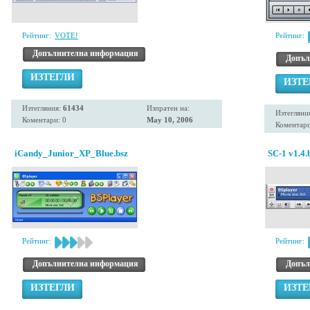
Рейтинг:
VOTE!
Рейтинг:
Допълнителна информация
Допъл
ИЗТЕГЛИ
ИЗТЕ
Изтегляния:
61434
Изпратен на:
Изтегляни
Коментари: 0
May 10, 2006
Коментари
iCandy_Junior_XP_Blue.bsz
SC-1 v1.4.
Рейтинг:
Рейтинг:
Допълнителна информация
Допъл
ИЗТЕГЛИ
ИЗТЕ