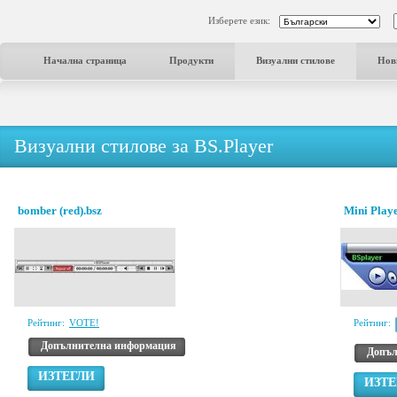
Изберете език:
Начална страница
Продукти
Визуални стилове
Нов
Визуални стилове за BS.Player
bomber (red).bsz
Mini Play
Рейтинг:
VOTE!
Рейтинг:
Допълнителна информация
Допъл
ИЗТЕГЛИ
ИЗТЕ