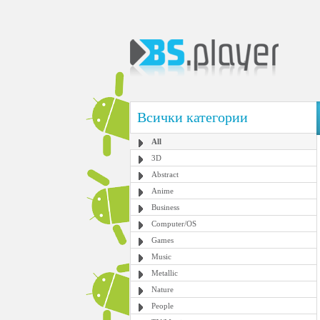
Всички категории
All
3D
Abstract
Anime
Business
Computer/OS
Games
Music
Metallic
Nature
People