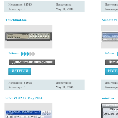
Изтегляния:
62513
Изпратен на:
Изтегляни
Коментари: 0
May 10, 2006
Коментари
TouchDial.bsz
Smooth v1.
Рейтинг:
Рейтинг:
Допълнителна информация
Допъл
ИЗТЕГЛИ
ИЗТЕ
Изтегляния:
61998
Изпратен на:
Изтегляни
Коментари: 0
May 10, 2006
Коментари
SC-3 V1.02 19 May 2004
mini.bsz