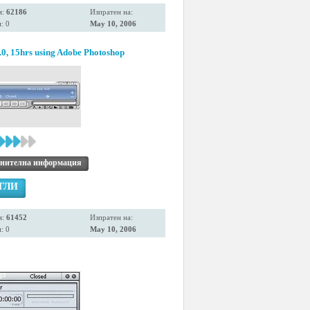
я:
62186
Изпратен на:
: 0
May 10, 2006
0, 15hrs using Adobe Photoshop
нителна информация
ГЛИ
я:
61452
Изпратен на:
: 0
May 10, 2006