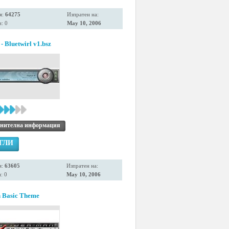
я:
64275
Изпратен на:
: 0
May 10, 2006
 - Bluetwirl v1.bsz
нителна информация
ГЛИ
я:
63605
Изпратен на:
: 0
May 10, 2006
 Basic Theme