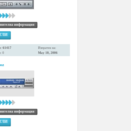
нителна информация
ГЛИ
я:
61417
Изпратен на:
: 0
May 10, 2006
bsz
нителна информация
ГЛИ