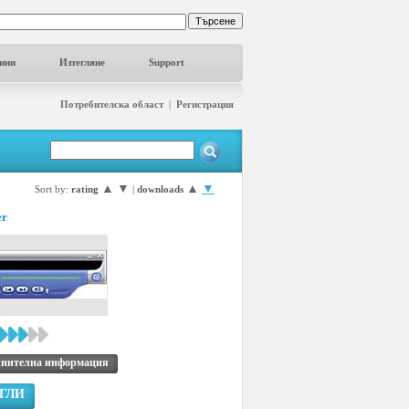
ини
Изтегляне
Support
Потребителска област
|
Регистрация
▲
▼
▲
▼
Sort by:
rating
|
downloads
er
нителна информация
ГЛИ