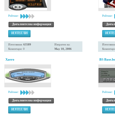
Рейтинг:
Рейтинг:
Допълнителна информация
Допъл
ИЗТЕГЛИ
ИЗТЕ
Изтегляния:
63589
Изпратен на:
Изтегляни
Коментари: 0
May 10, 2006
Коментари
Xaero
BS Base.bs
Рейтинг:
Рейтинг:
Допълнителна информация
Допъл
ИЗТЕГЛИ
ИЗТЕ