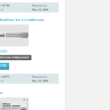
я:
62740
Изпратен на:
: 5
May 10, 2006
allView. Ver. 3.1 (+fullscreen)
VOTE!
нителна информация
ГЛИ
я:
62675
Изпратен на:
: 0
May 10, 2006
sz