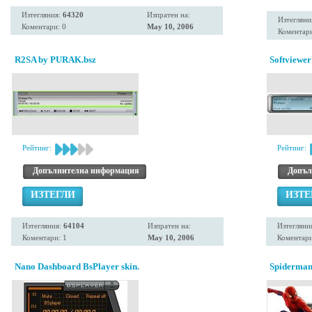
Изтегляния:
64320
Изпратен на:
Изтегляни
Коментари: 0
May 10, 2006
Коментари
R2SA by PURAK.bsz
Softviewer
Рейтинг:
Рейтинг:
Допълнителна информация
Допъл
ИЗТЕГЛИ
ИЗТЕ
Изтегляния:
64104
Изпратен на:
Изтегляни
Коментари: 1
May 10, 2006
Коментари
Nano Dashboard BsPlayer skin.
Spiderman