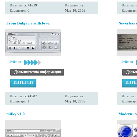
Изтегляния:
41619
Изпратен на:
Изтегляни
Коментари: 0
May 10, 2006
Коментари
From Bulgaria with love.
Neverless 
Рейтинг:
Рейтинг:
Допълнителна информация
Допъл
ИЗТЕГЛИ
ИЗТЕ
Изтегляния:
41587
Изпратен на:
Изтегляни
Коментари: 1
May 10, 2006
Коментари
milky v1.0
Modern - v