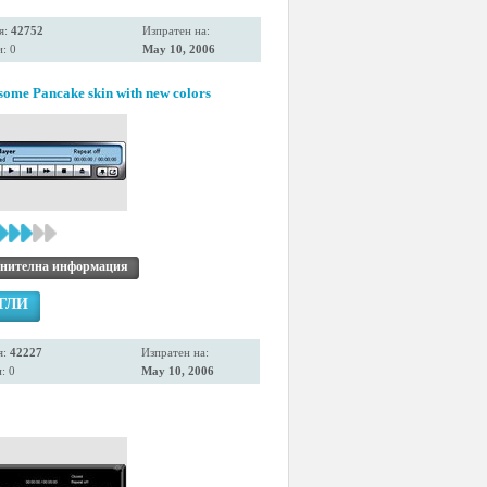
я:
42752
Изпратен на:
: 0
May 10, 2006
ome Pancake skin with new colors
нителна информация
ГЛИ
я:
42227
Изпратен на:
: 0
May 10, 2006