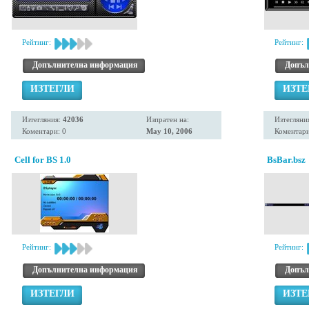
Рейтинг:
Рейтинг:
Допълнителна информация
Допъл
ИЗТЕГЛИ
ИЗТЕ
Изтегляния:
42036
Изпратен на:
Изтегляни
Коментари: 0
May 10, 2006
Коментари
Cell for BS 1.0
BsBar.bsz
Рейтинг:
Рейтинг:
Допълнителна информация
Допъл
ИЗТЕГЛИ
ИЗТЕ