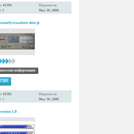
я:
41594
Изпратен на:
: 0
May 10, 2006
személyreszabott skin-je
нителна информация
ГЛИ
я:
41582
Изпратен на:
: 1
May 10, 2006
ersion 1.0