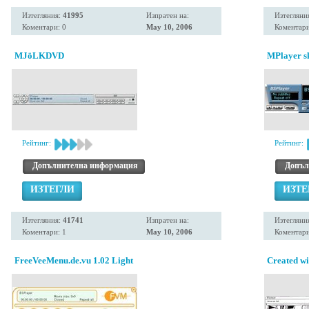
Изтегляния:
41995
Изпратен на:
Изтегляни
Коментари: 0
May 10, 2006
Коментари
MJöLKDVD
MPlayer s
Рейтинг:
Рейтинг:
Допълнителна информация
Допъл
ИЗТЕГЛИ
ИЗТЕ
Изтегляния:
41741
Изпратен на:
Изтегляни
Коментари: 1
May 10, 2006
Коментари
FreeVeeMenu.de.vu 1.02 Light
Created wi