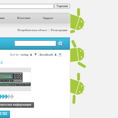
ини
Изтегляне
Support
Потребителска област
|
Регистрация
▲
▼
▲
▼
Sort by:
rating
|
downloads
.5
нителна информация
ГЛИ