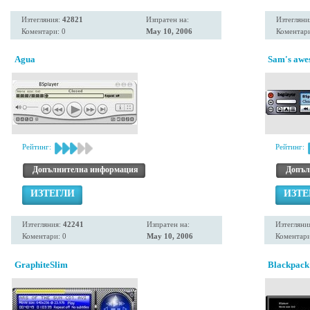
Изтегляния:
42821
Изпратен на:
Изтегляни
Коментари: 0
May 10, 2006
Коментари
Agua
Sam's awes
Рейтинг:
Рейтинг:
Допълнителна информация
Допъл
ИЗТЕГЛИ
ИЗТЕ
Изтегляния:
42241
Изпратен на:
Изтегляни
Коментари: 0
May 10, 2006
Коментари
GraphiteSlim
Blackpack