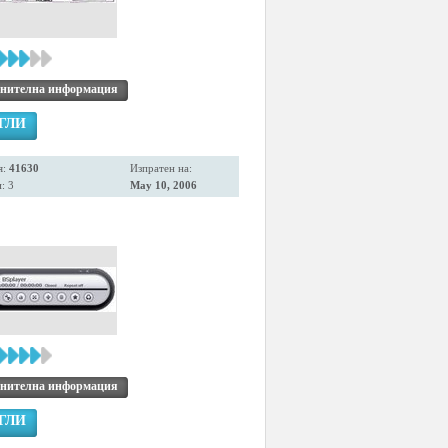
нителна информация
ГЛИ
я:
41630
Изпратен на:
: 3
May 10, 2006
нителна информация
ГЛИ