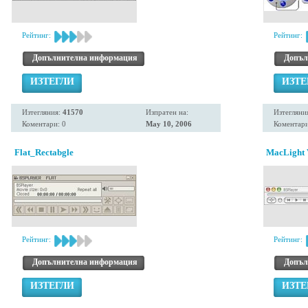
Рейтинг:
Рейтинг:
Допълнителна информация
Допъл
ИЗТЕГЛИ
ИЗТЕ
Изтегляния:
41570
Изпратен на:
Изтегляни
Коментари: 0
May 10, 2006
Коментари
Flat_Rectabgle
MacLight 
Рейтинг:
Рейтинг:
Допълнителна информация
Допъл
ИЗТЕГЛИ
ИЗТЕ