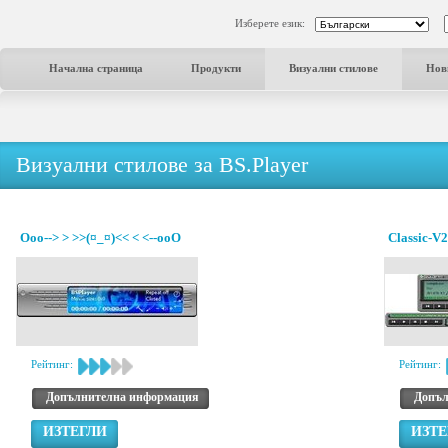
Изберете език:
Начална страница
Продукти
Визуални стилове
Нов
Визуални стилове за BS.Player
Ooo--> > >>(¤_¤)<< < <--ooO
Classic-V2
Рейтинг:
Рейтинг:
Допълнителна информация
Допъл
ИЗТЕГЛИ
ИЗТЕ