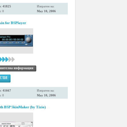
я:
41825
Изпратен на:
: 0
May 10, 2006
kin for BSPlayer
нителна информация
ГЛИ
я:
41667
Изпратен на:
: 0
May 10, 2006
th BSP SkinMaker (by Tizio)