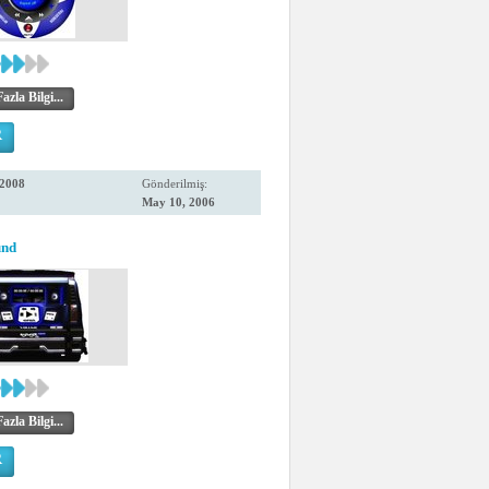
zla Bilgi...
R
2008
Gönderilmiş:
May 10, 2006
und
zla Bilgi...
R