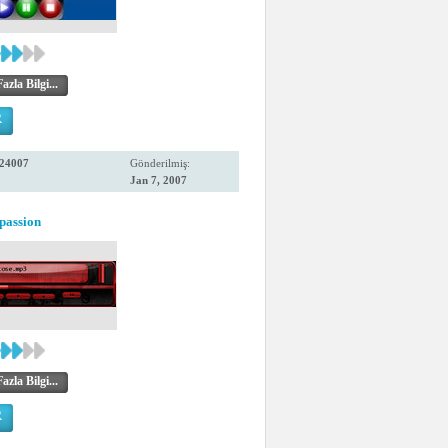
zla Bilgi...
R
24007
Gönderilmiş:
Jan 7, 2007
passion
zla Bilgi...
R