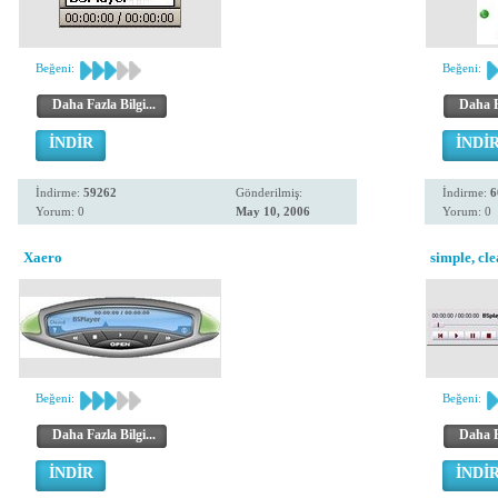
Beğeni:
Beğeni:
Daha Fazla Bilgi...
Daha Fa
İNDİR
İNDİ
İndirme:
59262
Gönderilmiş:
İndirme:
6
Yorum: 0
May 10, 2006
Yorum: 0
Xaero
simple, cle
Beğeni:
Beğeni:
Daha Fazla Bilgi...
Daha Fa
İNDİR
İNDİ