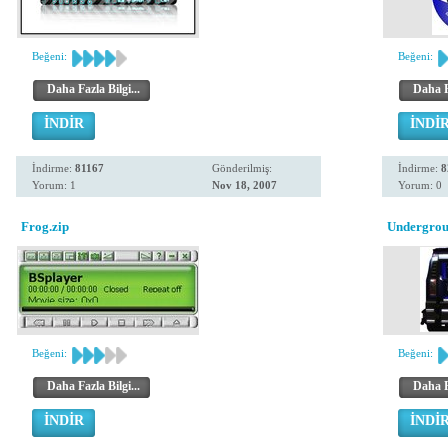
Beğeni:
Beğeni:
Daha Fazla Bilgi...
Daha Fa
İNDİR
İNDİ
İndirme:
81167
Gönderilmiş:
İndirme:
8
Yorum: 1
Nov 18, 2007
Yorum: 0
Frog.zip
Undergro
Beğeni:
Beğeni:
Daha Fazla Bilgi...
Daha Fa
İNDİR
İNDİ