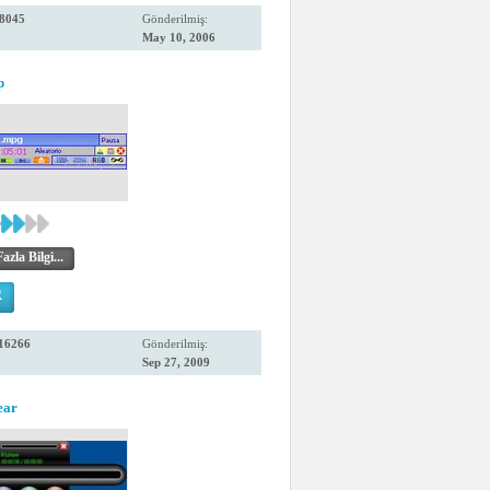
8045
Gönderilmiş:
May 10, 2006
p
zla Bilgi...
R
16266
Gönderilmiş:
Sep 27, 2009
ear