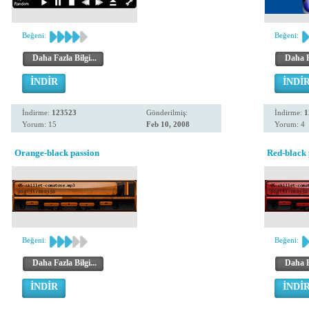
Beğeni:
Beğeni:
Daha Fazla Bilgi...
Daha Fa
İNDİR
İNDİ
İndirme:
123523
Gönderilmiş:
İndirme:
1
Yorum: 15
Feb 10, 2008
Yorum: 4
Orange-black passion
Red-black 
Beğeni:
Beğeni:
Daha Fazla Bilgi...
Daha Fa
İNDİR
İNDİ