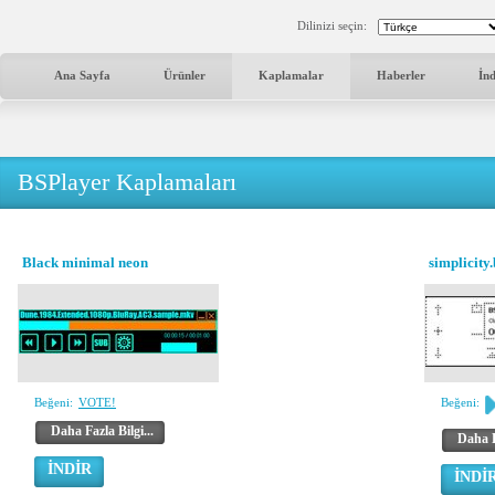
Dilinizi seçin:
Ana Sayfa
Ürünler
Kaplamalar
Haberler
İn
BSPlayer Kaplamaları
Black minimal neon
simplicity.
Beğeni:
VOTE!
Beğeni:
Daha Fazla Bilgi...
Daha F
İNDİR
İNDİ