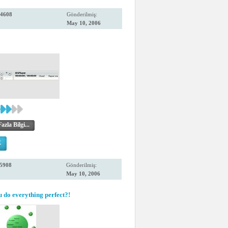
4608
Gönderilmiş:
May 10, 2006
zla Bilgi...
R
5908
Gönderilmiş:
May 10, 2006
u do everything perfect?!