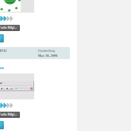
zla Bilgi...
R
0532
Gönderilmiş:
May 10, 2006
an.
zla Bilgi...
R