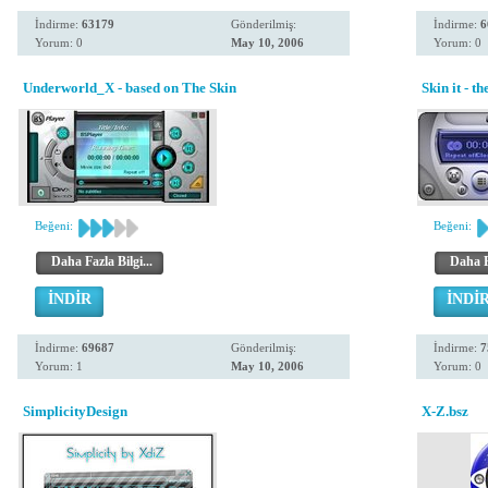
İndirme:
63179
Gönderilmiş:
İndirme:
6
Yorum: 0
May 10, 2006
Yorum: 0
Underworld_X - based on The Skin
Skin it - 
Beğeni:
Beğeni:
Daha Fazla Bilgi...
Daha Fa
İNDİR
İNDİ
İndirme:
69687
Gönderilmiş:
İndirme:
7
Yorum: 1
May 10, 2006
Yorum: 0
SimplicityDesign
X-Z.bsz