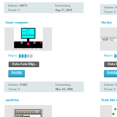
İndirme:
26073
Gönderilmiş:
İndirme:
5
Yorum: 0
Aug 17, 2019
Yorum: 0
Some computer
She.bsz
Beğeni:
Beğeni:
Daha Fazla Bilgi...
Daha Fa
İNDİR
İNDİ
İndirme:
55485
Gönderilmiş:
İndirme:
5
Yorum: 0
May 10, 2006
Yorum: 0
small.bsz
Yeah, like 