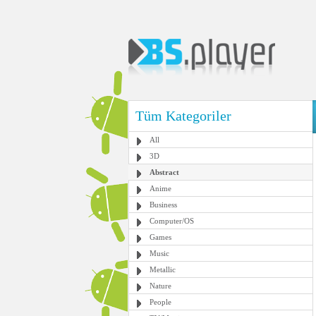
Tüm Kategoriler
All
3D
Abstract
Anime
Business
Computer/OS
Games
Music
Metallic
Nature
People