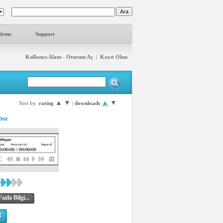
dirme
Support
Kullanıcı Alanı - Oturum Aç
|
Kayıt Olun
▲
▼
▲
▼
Sort by:
rating
|
downloads
bsz
azla Bilgi...
R