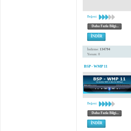
Beğeni:
Daha Fazla Bilgi...
İNDİR
İndirme:
134794
Yorum: 0
BSP - WMP 11
Beğeni:
Daha Fazla Bilgi...
İNDİR