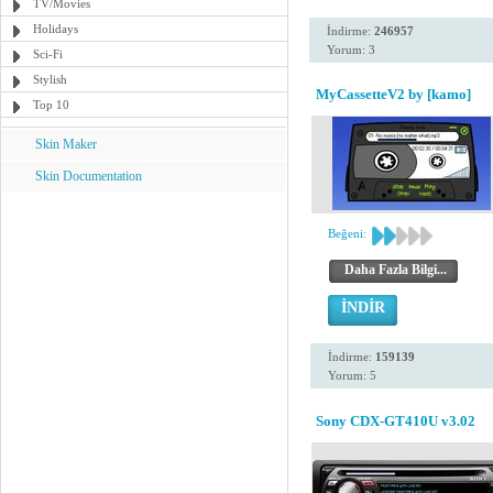
TV/Movies
Holidays
İndirme:
246957
Yorum: 3
Sci-Fi
Stylish
MyCassetteV2 by [kamo]
Top 10
Skin Maker
Skin Documentation
Beğeni:
Daha Fazla Bilgi...
İNDİR
İndirme:
159139
Yorum: 5
Sony CDX-GT410U v3.02