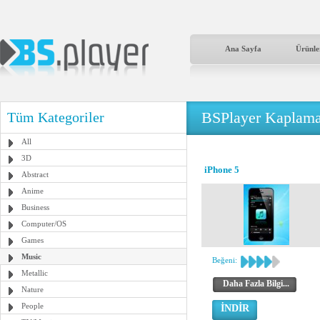
Ana Sayfa
Ürünle
BSPlayer Kaplama
Tüm Kategoriler
All
3D
iPhone 5
Abstract
Anime
Business
Computer/OS
Games
Music
Beğeni:
Metallic
Daha Fazla Bilgi...
Nature
People
İNDİR