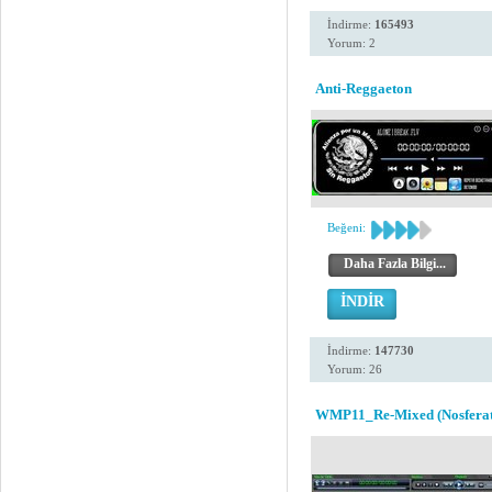
İndirme:
165493
Yorum: 2
Anti-Reggaeton
Beğeni:
Daha Fazla Bilgi...
İNDİR
İndirme:
147730
Yorum: 26
WMP11_Re-Mixed (Nosferat