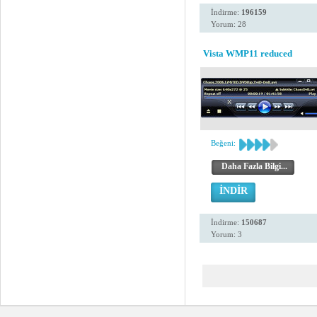
İndirme:
196159
Yorum: 28
Vista WMP11 reduced
Beğeni:
Daha Fazla Bilgi...
İNDİR
İndirme:
150687
Yorum: 3