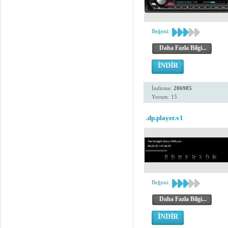
Beğeni:
Daha Fazla Bilgi...
İNDİR
İndirme:
206985
Yorum: 15
.dp.player.v1
Beğeni:
Daha Fazla Bilgi...
İNDİR