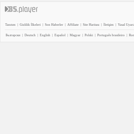
Tanıtım
|
Gizlilik İlkeleri
|
Son Haberler
|
Affiliate
|
Site Haritası
|
İletişim
|
Yasal Uyarı
Български
|
Deutsch
|
English
|
Español
|
Magyar
|
Polski
|
Português brasileiro
|
Ro