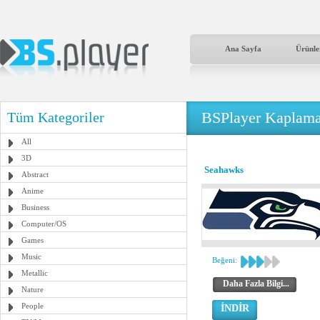
Ana Sayfa
Ürünle
BSPlayer Kaplama
Tüm Kategoriler
All
3D
Seahawks
Abstract
Anime
Business
Computer/OS
Games
Music
Beğeni:
Metallic
Daha Fazla Bilgi...
Nature
People
İNDİR