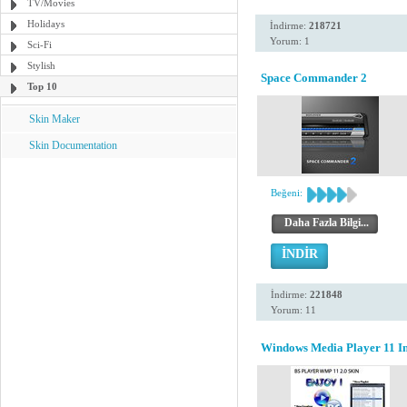
TV/Movies
Holidays
İndirme:
218721
Yorum: 1
Sci-Fi
Stylish
Space Commander 2
Top 10
Skin Maker
Skin Documentation
Beğeni:
Daha Fazla Bilgi...
İNDİR
İndirme:
221848
Yorum: 11
Windows Media Player 11 Ins