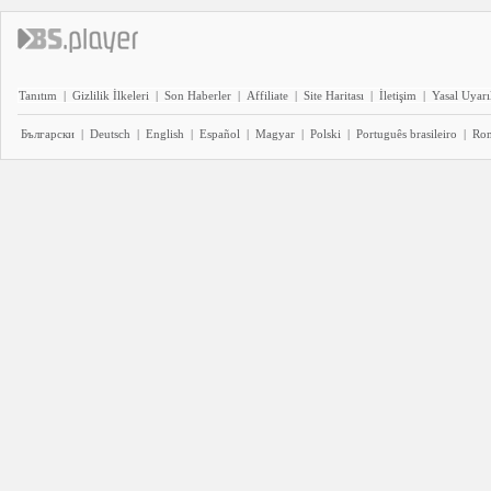
Tanıtım
|
Gizlilik İlkeleri
|
Son Haberler
|
Affiliate
|
Site Haritası
|
İletişim
|
Yasal Uyarı
Български
|
Deutsch
|
English
|
Español
|
Magyar
|
Polski
|
Português brasileiro
|
Ro