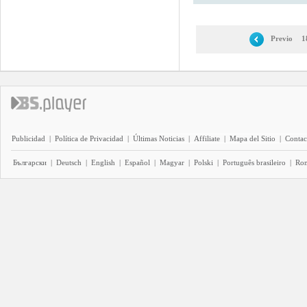
Previo
1
Publicidad
|
Política de Privacidad
|
Últimas Noticias
|
Affiliate
|
Mapa del Sitio
|
Contac
Български
|
Deutsch
|
English
|
Español
|
Magyar
|
Polski
|
Português brasileiro
|
Ro