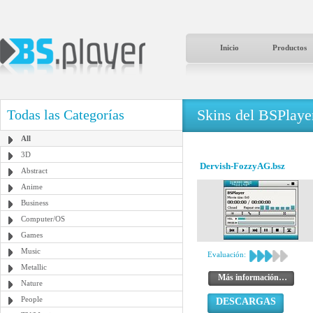
Inicio
Productos
Skins del BSPlaye
Todas las Categorías
All
3D
Dervish-FozzyAG.bsz
Abstract
Anime
Business
Computer/OS
Games
Music
Evaluación:
Metallic
Más información…
Nature
People
DESCARGAS