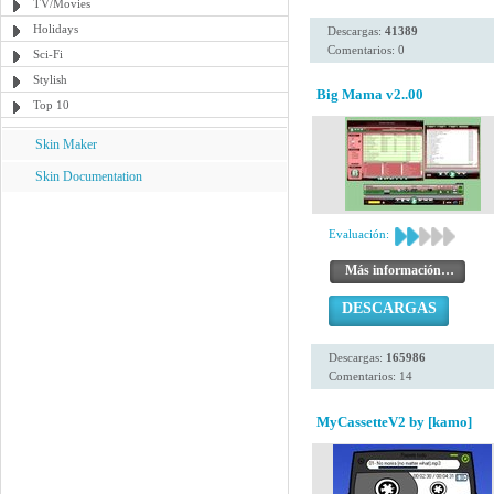
TV/Movies
Holidays
Descargas:
41389
Comentarios: 0
Sci-Fi
Stylish
Big Mama v2..00
Top 10
Skin Maker
Skin Documentation
Evaluación:
Más información…
DESCARGAS
Descargas:
165986
Comentarios: 14
MyCassetteV2 by [kamo]