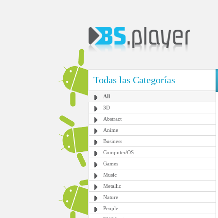
Todas las Categorías
All
3D
Abstract
Anime
Business
Computer/OS
Games
Music
Metallic
Nature
People