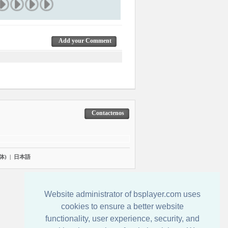
Add your Comment
Contactenos
体)
|
日本語
Website administrator of bsplayer.com uses
cookies to ensure a better website
functionality, user experience, security, and