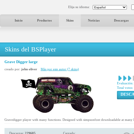
Elija su idioma:
Inicio
Productos
Skins
Noticias
Descargas
Skins del BSPlayer
Grave Digger large
creado por:
john oliver
Más por este autor (7 skins)
Evaluación:
Total votos:
DESC
Gravedigger player with many functions. Designed with simpsonfont downloadable at many l
Descargas:
229605
Cargado: