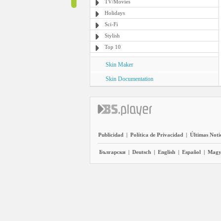
TV/Movies
Holidays
Sci-Fi
Stylish
Top 10
Skin Maker
Skin Documentation
Publicidad
|
Política de Privacidad
|
Últimas Noti
Български
|
Deutsch
|
English
|
Español
|
Magy