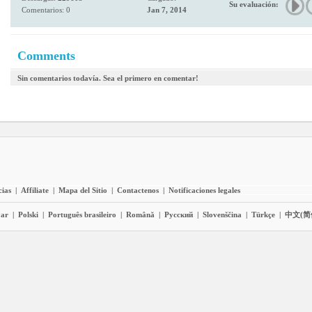
Su evaluación:
Comentarios: 0
Jan 7, 2014
Comments
Sin comentarios todavía. Sea el primero en comentar!
cias
|
Affiliate
|
Mapa del Sitio
|
Contactenos
|
Notificaciones legales
ar
|
Polski
|
Português brasileiro
|
Română
|
Pyccĸий
|
Slovenščina
|
Türkçe
|
中文(简