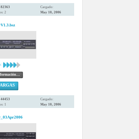
:
82363
Cargado:
s: 2
May 10, 2006
rV1.3.bsz
:
nformación…
CARGAS
:
44453
Cargado:
s: 1
May 10, 2006
r_03Apr2006