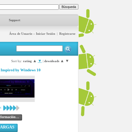
Support
Área de Usuario – Iniciar Sesión
|
Registrarse
▲
▼
▲
▼
Sort by:
rating
|
downloads
 Inspired by Windows 10
n:
nformación…
CARGAS