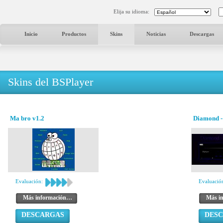
Elija su idioma:
Inicio
Productos
Skins
Noticias
Descargas
Skins del BSPlayer
Ma bro v1.2
Diamond -
Evaluación:
Evaluació
Más información…
Más i
DESCARGAS
DES