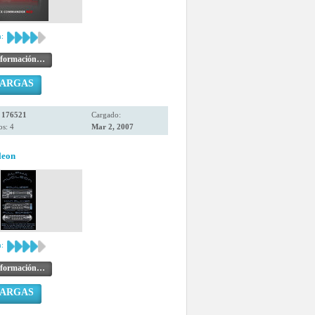
:
nformación…
CARGAS
:
176521
Cargado:
s: 4
Mar 2, 2007
leon
:
nformación…
CARGAS