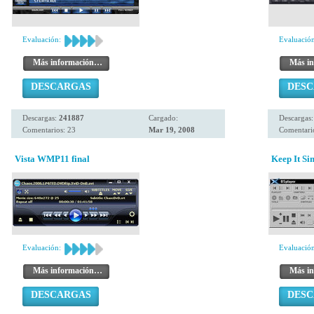
Evaluación:
Evaluación
Más información…
Más i
DESCARGAS
DES
Descargas:
241887
Cargado:
Descargas
Comentarios: 23
Mar 19, 2008
Comentari
Vista WMP11 final
Keep It Sim
Evaluación:
Evaluación
Más información…
Más i
DESCARGAS
DES