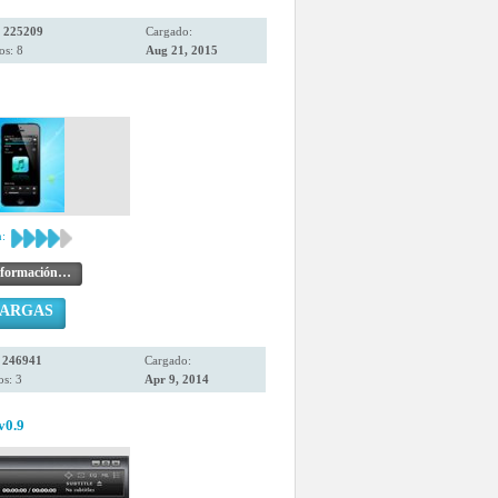
:
225209
Cargado:
os: 8
Aug 21, 2015
:
nformación…
CARGAS
:
246941
Cargado:
s: 3
Apr 9, 2014
v0.9