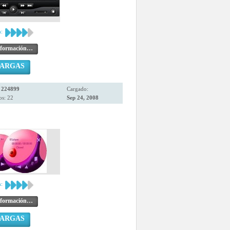
:
nformación…
CARGAS
:
224899
Cargado:
os: 22
Sep 24, 2008
:
nformación…
CARGAS