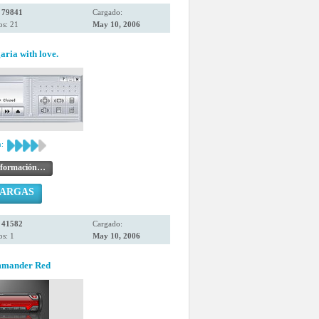
:
79841
Cargado:
os: 21
May 10, 2006
ria with love.
:
nformación…
CARGAS
:
41582
Cargado:
s: 1
May 10, 2006
mmander Red