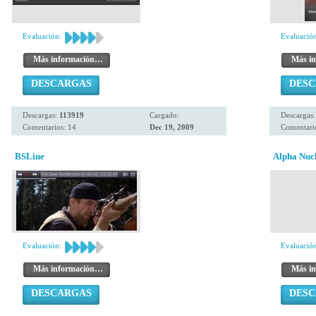
Evaluación:
Evaluación
Más información…
Más i
DESCARGAS
DES
Descargas:
113919
Cargado:
Descargas
Comentarios: 14
Dec 19, 2009
Comentario
BSLine
Alpha Nuc
Evaluación:
Evaluación
Más información…
Más i
DESCARGAS
DES