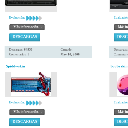
Evaluación:
Evaluación
Más información…
Más i
DESCARGAS
DES
Descargas:
64936
Cargado:
Descargas
Comentarios: 1
May 10, 2006
Comentari
Spiddy-skin
boobs skin
Evaluación:
Evaluación
Más información…
Más i
DESCARGAS
DES