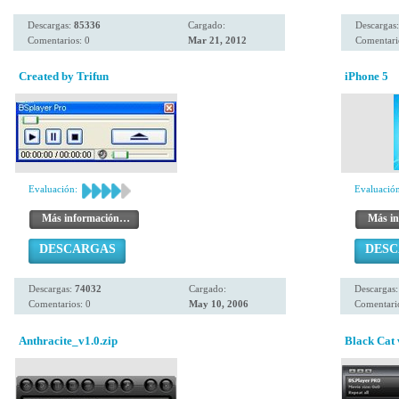
Descargas:
85336
Cargado:
Descargas
Comentarios: 0
Mar 21, 2012
Comentari
Created by Trifun
iPhone 5
Evaluación:
Evaluación
Más información…
Más i
DESCARGAS
DES
Descargas:
74032
Cargado:
Descargas
Comentarios: 0
May 10, 2006
Comentario
Anthracite_v1.0.zip
Black Cat 