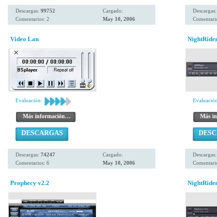
Descargas:
99752
Cargado:
Descargas
Comentarios: 2
May 10, 2006
Comentario
Video Lan
NightRide
Evaluación:
Evaluación
Más información…
Más i
DESCARGAS
DES
Descargas:
74247
Cargado:
Descargas
Comentarios: 6
May 10, 2006
Comentario
Prophecy v2.2
NightRide