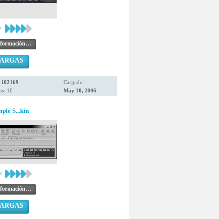
:
nformación…
CARGAS
:
102169
Cargado:
os: 10
May 10, 2006
ple S...kin
:
nformación…
CARGAS