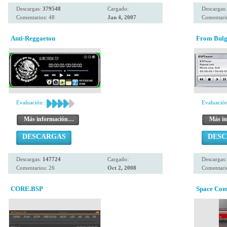
Descargas:
379548
Cargado:
Descargas
Comentarios: 48
Jan 4, 2007
Comentari
Anti-Reggaeton
From Bulga
Evaluación:
Evaluación
Más información…
Más i
DESCARGAS
DES
Descargas:
147724
Cargado:
Descargas
Comentarios: 26
Oct 2, 2008
Comentario
CORE.BSP
Space Co