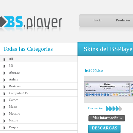
Inicio
Productos
Skins del BSPlaye
Todas las Categorías
All
3D
bs2005.bsz
Abstract
Anime
Business
Computer/OS
Games
Music
Evaluación:
Metallic
Más información…
Nature
People
DESCARGAS