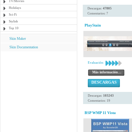
TV/Movies
Holidays
Descargas:
47805
Comentarios: 7
Sci-Fi
Stylish
PlayStain
Top 10
Skin Maker
Skin Documentation
Evaluación:
Más información…
DESCARGAS
Descargas:
103243
Comentarios: 19
BSP WMP 11 Vista