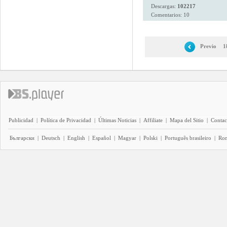
Descargas:
102217
Comentarios: 10
Previo
1
Publicidad
|
Política de Privacidad
|
Últimas Noticias
|
Affiliate
|
Mapa del Sitio
|
Contac
Български
|
Deutsch
|
English
|
Español
|
Magyar
|
Polski
|
Português brasileiro
|
Ro