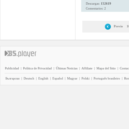
Descargas:
152619
Comentarios: 2
Previo
1
Publicidad
|
Política de Privacidad
|
Últimas Noticias
|
Affiliate
|
Mapa del Sitio
|
Contac
Български
|
Deutsch
|
English
|
Español
|
Magyar
|
Polski
|
Português brasileiro
|
Ro