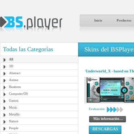
Inicio
Productos
Skins del BSPlaye
Todas las Categorías
All
3D
Underworld_X - based on Th
Abstract
Anime
Business
Computer/OS
Games
Music
Evaluación:
Metallic
Más información…
Nature
People
DESCARGAS