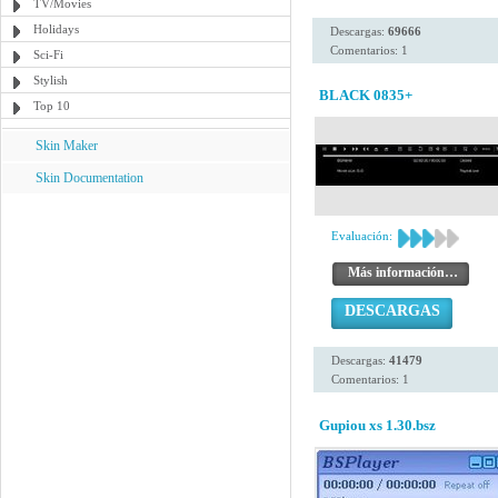
TV/Movies
Holidays
Descargas:
69666
Comentarios: 1
Sci-Fi
Stylish
BLACK 0835+
Top 10
Skin Maker
Skin Documentation
Evaluación:
Más información…
DESCARGAS
Descargas:
41479
Comentarios: 1
Gupiou xs 1.30.bsz