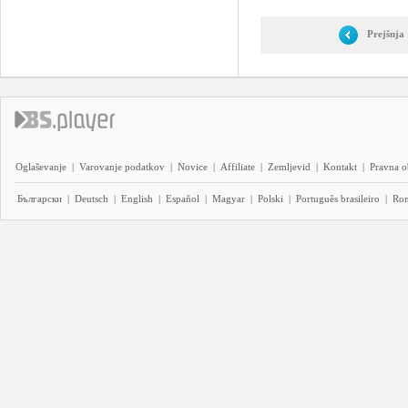
Prejšnja
Oglaševanje
|
Varovanje podatkov
|
Novice
|
Affiliate
|
Zemljevid
|
Kontakt
|
Pravna o
Български
|
Deutsch
|
English
|
Español
|
Magyar
|
Polski
|
Português brasileiro
|
Ro