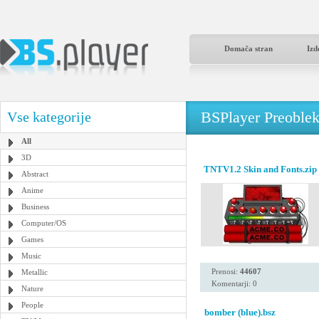
Domača stran
Izd
BSPlayer Preoble
Vse kategorije
All
3D
TNTV1.2 Skin and Fonts.zip
Abstract
Anime
Business
Computer/OS
Games
Music
Prenosi:
44607
Metallic
Komentarji: 0
Nature
People
bomber (blue).bsz