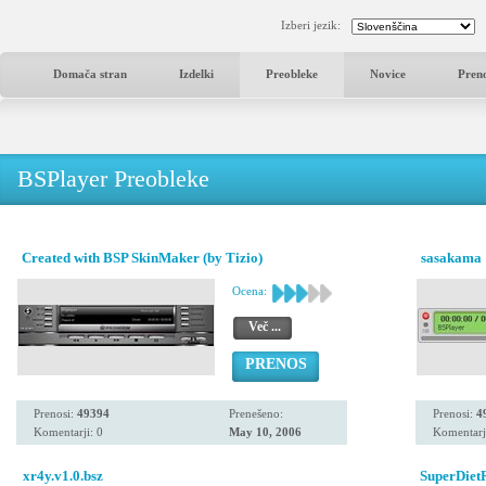
Izberi jezik:
Domača stran
Izdelki
Preobleke
Novice
Pren
BSPlayer Preobleke
Created with BSP SkinMaker (by Tizio)
sasakama 
Ocena:
Več ...
PRENOS
Prenosi:
49394
Prenešeno:
Prenosi:
4
Komentarji: 0
May 10, 2006
Komentarj
xr4y.v1.0.bsz
SuperDiet