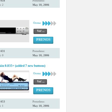
2418
Prenešeno:
: 2
May 10, 2006
Ocena:
Več ...
PRENOS
2431
Prenešeno:
: 0
May 10, 2006
n 0.835+ (added 7 new buttons)
Ocena:
Več ...
PRENOS
2453
Prenešeno:
: 1
May 10, 2006