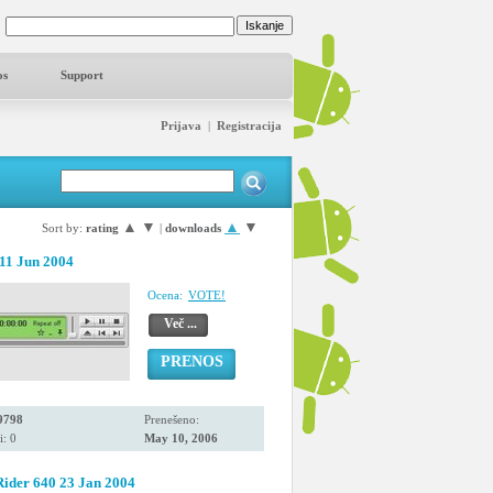
os
Support
Prijava
|
Registracija
▲
▼
▲
▼
Sort by:
rating
|
downloads
11 Jun 2004
Ocena:
VOTE!
Več ...
PRENOS
9798
Prenešeno:
i: 0
May 10, 2006
Rider 640 23 Jan 2004