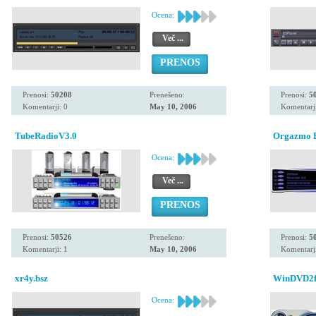
Ocena:
Več ...
PRENOS
Prenosi:
50208
Prenešeno:
Prenosi:
5
Komentarji: 0
May 10, 2006
Komentarji
TubeRadioV3.0
Orgazmo 
Ocena:
Več ...
PRENOS
Prenosi:
50526
Prenešeno:
Prenosi:
5
Komentarji: 1
May 10, 2006
Komentarji
xr4y.bsz
WinDVD2fi
Ocena: