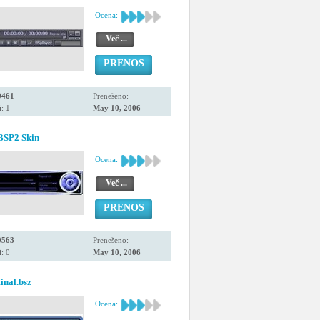
Ocena:
Več ...
PRENOS
0461
Prenešeno:
: 1
May 10, 2006
BSP2 Skin
Ocena:
Več ...
PRENOS
0563
Prenešeno:
: 0
May 10, 2006
nal.bsz
Ocena: