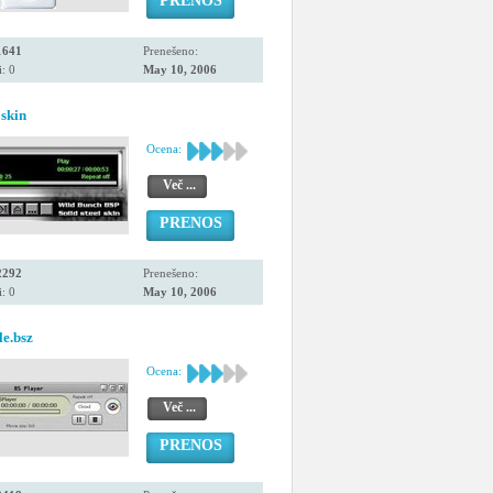
PRENOS
1641
Prenešeno:
: 0
May 10, 2006
 skin
Ocena:
Več ...
PRENOS
2292
Prenešeno:
: 0
May 10, 2006
le.bsz
Ocena:
Več ...
PRENOS