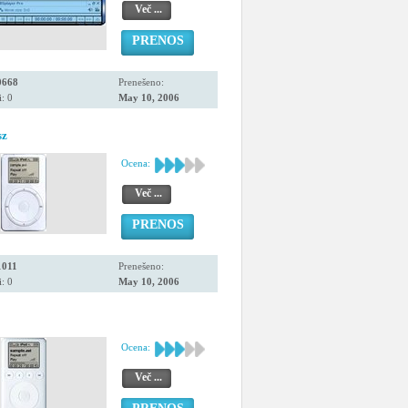
Več ...
PRENOS
0668
Prenešeno:
: 0
May 10, 2006
sz
Ocena:
Več ...
PRENOS
1011
Prenešeno:
: 0
May 10, 2006
Ocena:
Več ...