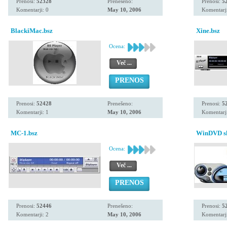
Prenosi:
52328
Prenešeno:
Prenosi:
5
Komentarji: 0
May 10, 2006
Komentarji
BlackiMac.bsz
Xine.bsz
Ocena:
Več ...
PRENOS
Prenosi:
52428
Prenešeno:
Prenosi:
5
Komentarji: 1
May 10, 2006
Komentarji
MC-1.bsz
WinDVD ski
Ocena:
Več ...
PRENOS
Prenosi:
52446
Prenešeno:
Prenosi:
5
Komentarji: 2
May 10, 2006
Komentarji