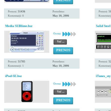
PRENOS
Prenosi:
51436
Prenešeno:
Prenosi:
5
Komentarji: 0
May 10, 2006
Komentarji
Media SUBlime.bsz
Solid Steel
Ocena:
Več ...
PRENOS
Prenosi:
51785
Prenešeno:
Prenosi:
5
Komentarji: 1
May 10, 2006
Komentarji
iPod-SE.bsz
iTunes_sty
Ocena:
Več ...
PRENOS