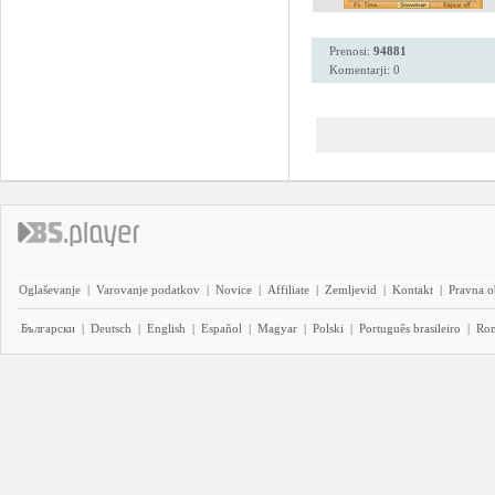
Prenosi:
94881
Komentarji: 0
Oglaševanje
|
Varovanje podatkov
|
Novice
|
Affiliate
|
Zemljevid
|
Kontakt
|
Pravna o
Български
|
Deutsch
|
English
|
Español
|
Magyar
|
Polski
|
Português brasileiro
|
Ro