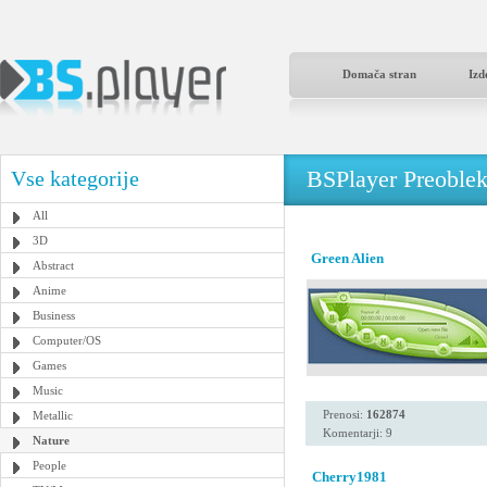
Domača stran
Izd
BSPlayer Preoble
Vse kategorije
All
3D
Green Alien
Abstract
Anime
Business
Computer/OS
Games
Music
Prenosi:
162874
Metallic
Komentarji: 9
Nature
People
Cherry1981