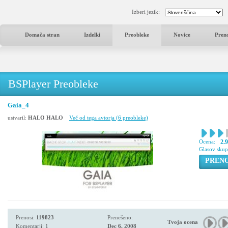
Izberi jezik:
Domača stran
Izdelki
Preobleke
Novice
Pren
BSPlayer Preobleke
Gaia_4
ustvaril:
HALO HALO
Več od tega avtorja (6 preobleke)
Ocena:
2.
Glasov sku
PREN
Prenosi:
119823
Prenešeno:
Tvoja ocena
Komentarji: 1
Dec 6, 2008