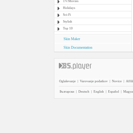
TV/Movies
Holidays
Sci-Fi
Stylish
Top 10
Skin Maker
Skin Documentation
Oglaševanje
|
Varovanje podatkov
|
Novice
|
Affil
Български
|
Deutsch
|
English
|
Español
|
Magya