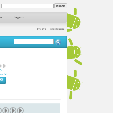
os
Support
Prijava
|
Registracija
95
pno:
63
OS