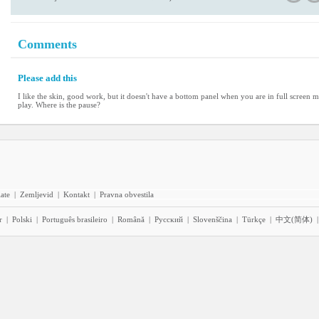
Comments
Please add this
I like the skin, good work, but it doesn't have a bottom panel when you are in full screen
play. Where is the pause?
iate
|
Zemljevid
|
Kontakt
|
Pravna obvestila
r
|
Polski
|
Português brasileiro
|
Română
|
Pyccĸий
|
Slovenščina
|
Türkçe
|
中文(简体)