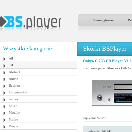
Strona główna
Pr
Skórki BSPlayer
Wszystkie kategorie
All
Onkyo C-733 CD Player V1.0
3D
utworzone przez:
Marcus - Fr0z3n
Abstract
Anime
Business
Computer/OS
Games
Music
Metallic
enjoy this Skin^^
Nature
People
Pobrania:
147241