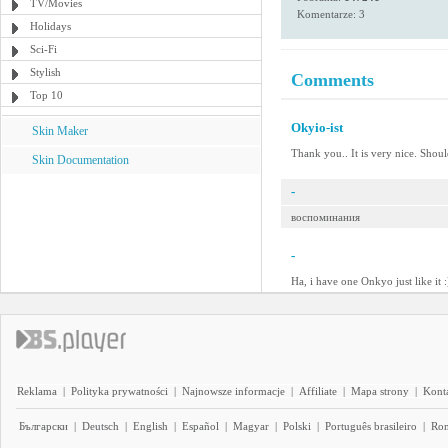
TV/Movies
Komentarze: 3
Holidays
Sci-Fi
Stylish
Comments
Top 10
Okyio-ist
Skin Maker
Thank you.. It is very nice. Sho
Skin Documentation
-
воспоминания
-
Ha, i have one Onkyo just like it :
Reklama
|
Polityka prywatności
|
Najnowsze informacje
|
Affiliate
|
Mapa strony
|
Kont
Български
|
Deutsch
|
English
|
Español
|
Magyar
|
Polski
|
Português brasileiro
|
Ro