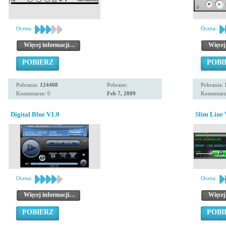
Ocena:
Ocena:
Więcej informacji…
Więcej
POBIERZ
POBI
Pobrania:
124408
Pobrane:
Pobrania:
Komentarze: 0
Feb 7, 2009
Komentarz
Digital Blue V1.0
Slim Line 
Ocena:
Ocena:
Więcej informacji…
Więcej
POBIERZ
POBI