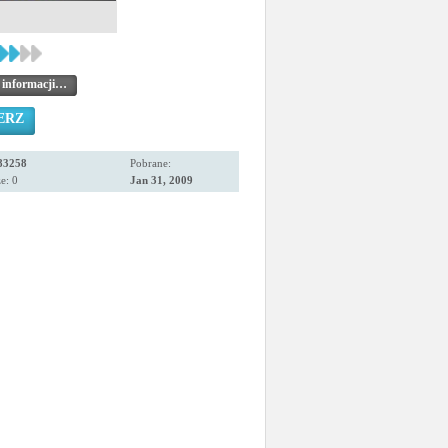
 informacji…
ERZ
83258
Pobrane:
e: 0
Jan 31, 2009