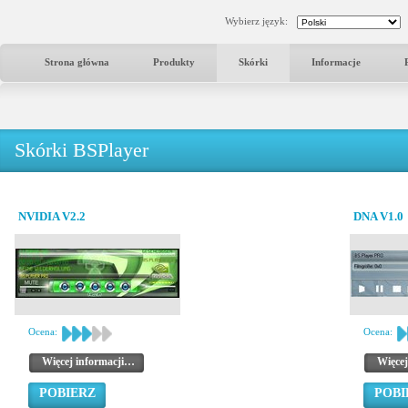
Wybierz język:
Strona główna
Produkty
Skórki
Informacje
Skórki BSPlayer
NVIDIA V2.2
DNA V1.0
Ocena:
Ocena:
Więcej informacji…
Więcej
POBIERZ
POBI