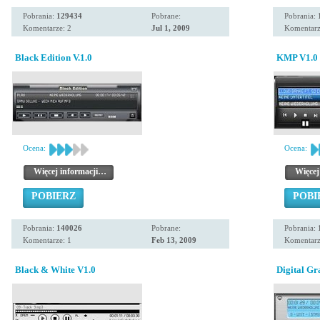
Pobrania:
129434
Pobrane:
Pobrania:
Komentarze: 2
Jul 1, 2009
Komentarz
Black Edition V.1.0
KMP V1.0
Ocena:
Ocena:
Więcej informacji…
Więcej
POBIERZ
POBI
Pobrania:
140026
Pobrane:
Pobrania:
Komentarze: 1
Feb 13, 2009
Komentarz
Black & White V1.0
Digital G