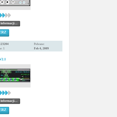
 informacji…
ERZ
123204
Pobrane:
e: 1
Feb 4, 2009
V2.1
 informacji…
ERZ