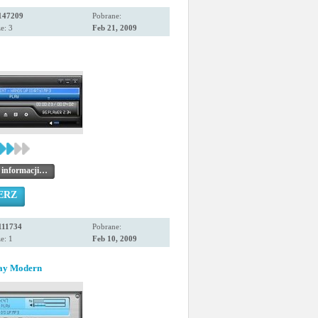
147209
Pobrane:
e: 3
Feb 21, 2009
 informacji…
ERZ
111734
Pobrane:
e: 1
Feb 10, 2009
ray Modern