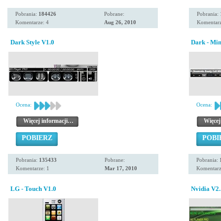
Pobrania:
184426
Pobrane:
Pobrania:
Komentarze: 4
Aug 26, 2010
Komentarz
Dark Style V1.0
Dark - Min
Ocena:
Ocena:
Więcej informacji…
Więcej
POBIERZ
POBI
Pobrania:
135433
Pobrane:
Pobrania:
Komentarze: 1
Mar 17, 2010
Komentarz
LG - Touch V1.0
Nvidia V2.