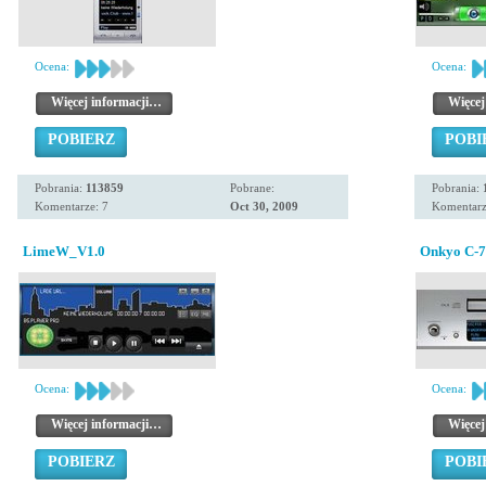
Ocena:
Ocena:
Więcej informacji…
Więcej
POBIERZ
POBI
Pobrania:
113859
Pobrane:
Pobrania:
Komentarze: 7
Oct 30, 2009
Komentarz
LimeW_V1.0
Onkyo C-7
Ocena:
Ocena:
Więcej informacji…
Więcej
POBIERZ
POBI