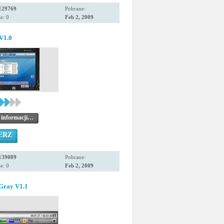
129769
Pobrane:
e: 0
Feb 2, 2009
V1.0
 informacji…
ERZ
139089
Pobrane:
e: 0
Feb 2, 2009
 Gray V1.1