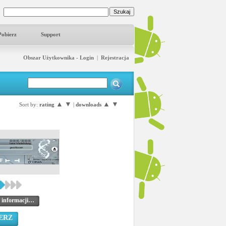
Pobierz
Support
Obszar Użytkownika - Login
|
Rejestracja
▲
▼
▲
▼
Sort by:
rating
|
downloads
 informacji…
ERZ