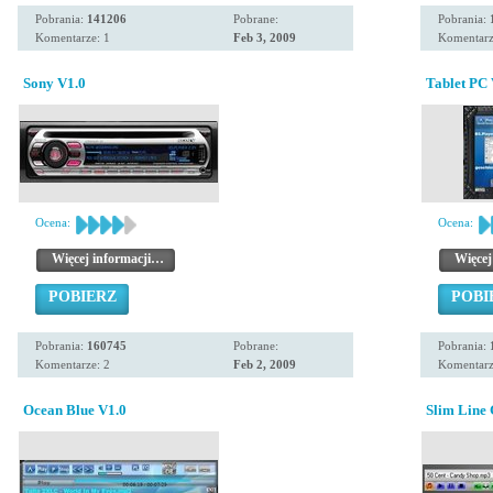
Pobrania:
141206
Pobrane:
Pobrania:
Komentarze: 1
Feb 3, 2009
Komentarz
Sony V1.0
Tablet PC 
Ocena:
Ocena:
Więcej informacji…
Więcej
POBIERZ
POBI
Pobrania:
160745
Pobrane:
Pobrania:
Komentarze: 2
Feb 2, 2009
Komentarz
Ocean Blue V1.0
Slim Line