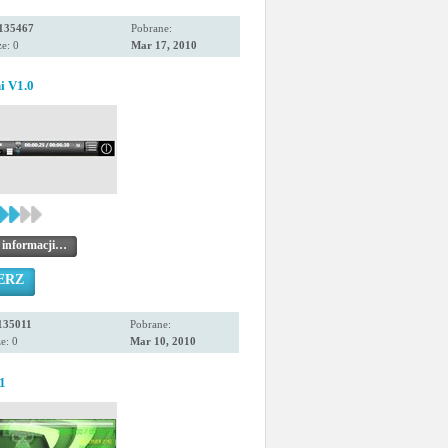
135467
Pobrane:
e: 0
Mar 17, 2010
i V1.0
 informacji…
ERZ
135011
Pobrane:
e: 0
Mar 10, 2010
1