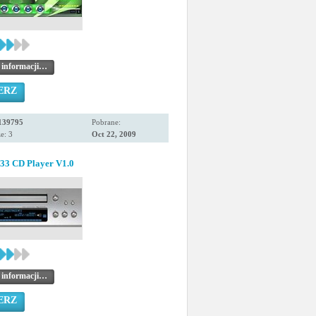
 informacji…
ERZ
139795
Pobrane:
e: 3
Oct 22, 2009
33 CD Player V1.0
 informacji…
ERZ