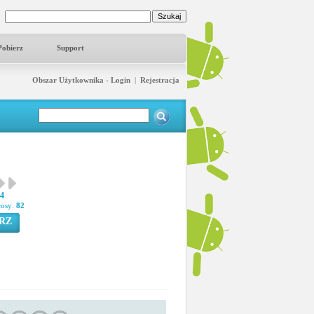
Pobierz
Support
Obszar Użytkownika - Login
|
Rejestracja
84
łosy:
82
RZ