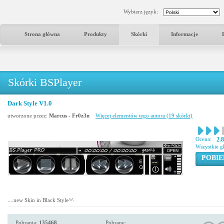
Wybierz język:
Strona główna
Produkty
Skórki
Informacje
Skórki BSPlayer
Dark Style V1.0
utworzone przez:
Marcus - Fr0z3n
Więcej elementów tego autora (19 skórki)
Ocena:
2.
Wszystkie g
POBIE
....new Skin in Black Style^^
Pobrania:
135468
Pobrane: