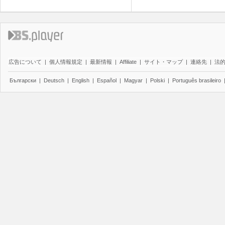
広告について
|
個人情報規定
|
最新情報
|
Affiliate
|
サイト・マップ
|
連絡先
|
法
Български
|
Deutsch
|
English
|
Español
|
Magyar
|
Polski
|
Português brasileiro