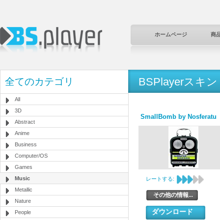
ホームページ
商
BSPlayerスキン
全てのカテゴリ
All
3D
SmallBomb by Nosferatu
Abstract
Anime
Business
Computer/OS
Games
Music
レートする:
Metallic
その他の情報...
Nature
ダウンロード
People