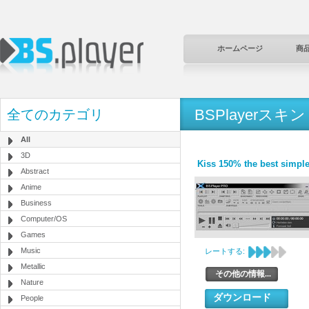
ホームページ
商
BSPlayerスキン
全てのカテゴリ
All
3D
Kiss 150% the best simple
Abstract
Anime
Business
Computer/OS
Games
Music
レートする:
Metallic
その他の情報...
Nature
ダウンロード
People