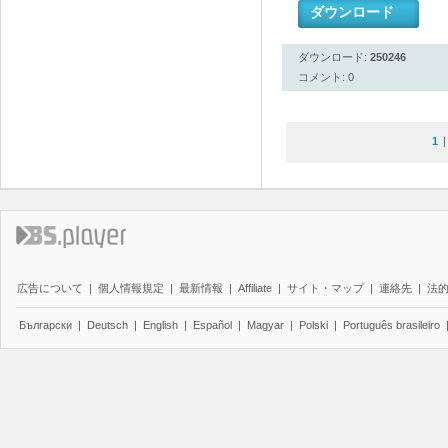
ダウンロード
ダウンロード:
250246
コメント: 0
1
広告について
|
個人情報規定
|
最新情報
|
Affiliate
|
サイト・マップ
|
連絡先
|
法
Български
|
Deutsch
|
English
|
Español
|
Magyar
|
Polski
|
Português brasileiro