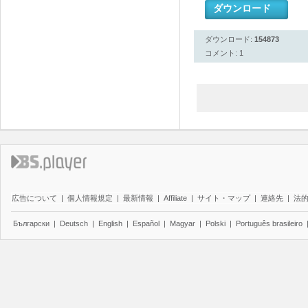
ダウンロード
ダウンロード:
154873
コメント: 1
広告について
|
個人情報規定
|
最新情報
|
Affiliate
|
サイト・マップ
|
連絡先
|
法
Български
|
Deutsch
|
English
|
Español
|
Magyar
|
Polski
|
Português brasileiro