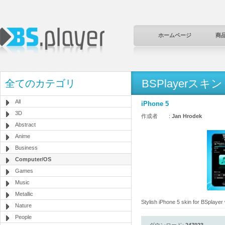
ホームページ
商
BSPlayerスキン
全てのカテゴリ
All
iPhone 5
3D
作成者 :
Jan Hrodek
Abstract
Anime
Business
Computer/OS
Games
Music
Metallic
Stylish iPhone 5 skin for BSplayer w
Nature
People