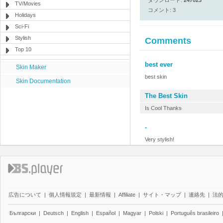
ダウンロード:
247023
TV/Movies
コメント: 3
Holidays
Sci-Fi
Stylish
Comments
Top 10
best ever
Skin Maker
best skin
Skin Documentation
The Best Skin
Is Cool Thanks
-
Very stylish!
広告について
|
個人情報規定
|
最新情報
|
Affiliate
|
サイト・マップ
|
連絡先
|
法
Български
|
Deutsch
|
English
|
Español
|
Magyar
|
Polski
|
Português brasileiro