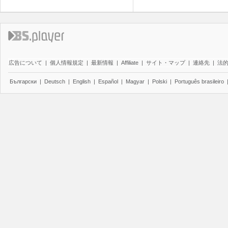
広告について
|
個人情報規定
|
最新情報
|
Affiliate
|
サイト・マップ
|
連絡先
|
法
Български
|
Deutsch
|
English
|
Español
|
Magyar
|
Polski
|
Português brasileiro