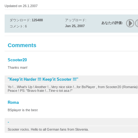
Updated on 26.1.2007
ダウンロード:
125488
アップロード:
あなたの評価:
Jan 25, 2007
コメント: 6
Comments
Scooter20
Thanks man!
''Keep'it Harder !!! Keep'it Scooter !!!''
Yo !....What's Up ! Another !...Very nice skin !...for BsPlayer , from Scooter20 (Romania)
Peace ! PS: ''Bravo frate !...Tine-o tot asa !''
Roma
BSplayer is the best
-
Scooter rocks. Hello to all German fans from Slovenia.