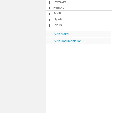
TV/Movies
Holidays
Sci-Fi
Stylish
Top 10
Skin Maker
Skin Documentation