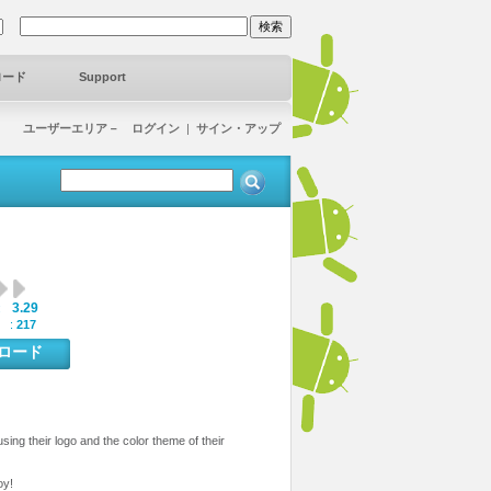
ロード
Support
ユーザーエリア－ ログイン
|
サイン・アップ
3.29
:
 :
217
ンロード
ing their logo and the color theme of their
oy!