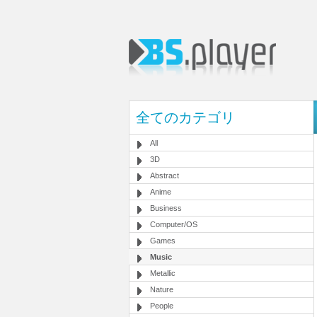
全てのカテゴリ
All
3D
Abstract
Anime
Business
Computer/OS
Games
Music
Metallic
Nature
People