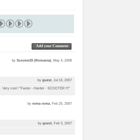
Add your Comment
by
Scooter20 (Romania)
, May 4, 2008
by
guest
, Jul 16, 2007
 . Very cool ! ''Faster - Harder - SCOOTER !!!''
by
roma roma
, Feb 25, 2007
by
guest
, Feb 3, 2007