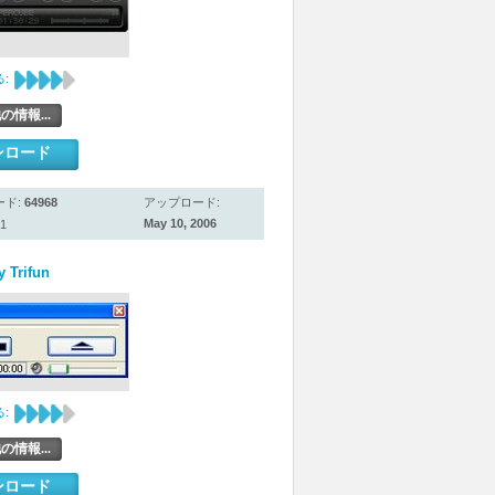
:
の情報...
ンロード
ード:
64968
アップロード:
May 10, 2006
1
y Trifun
:
の情報...
ンロード