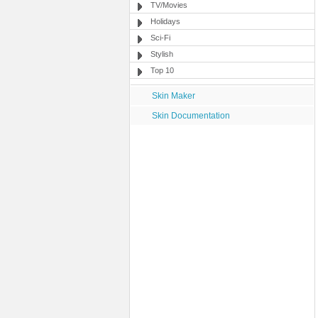
TV/Movies
Holidays
Sci-Fi
Stylish
Top 10
Skin Maker
Skin Documentation