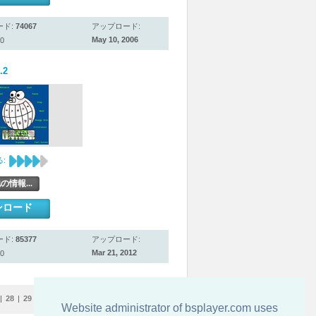
ード:
74067
アップロード:
May 10, 2006
0
.2
:
の情報...
ンロード
ード:
85377
アップロード:
Mar 21, 2012
0
|
28
|
29
|
30
|
31
|
32
Website administrator of bsplayer.com uses