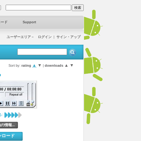
ロード
Support
ユーザーエリア－ ログイン
|
サイン・アップ
▲
▼
▲
▼
Sort by:
rating
|
downloads
n
:
の情報...
ンロード