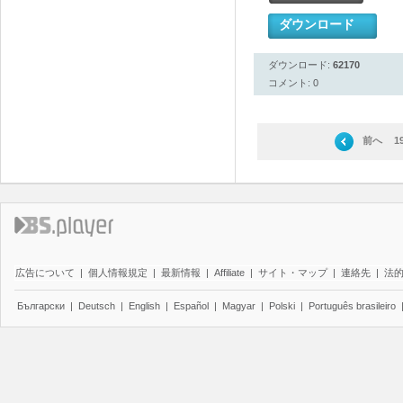
ダウンロード
ダウンロード:
62170
コメント: 0
前へ
1
広告について
|
個人情報規定
|
最新情報
|
Affiliate
|
サイト・マップ
|
連絡先
|
法
Български
|
Deutsch
|
English
|
Español
|
Magyar
|
Polski
|
Português brasileiro