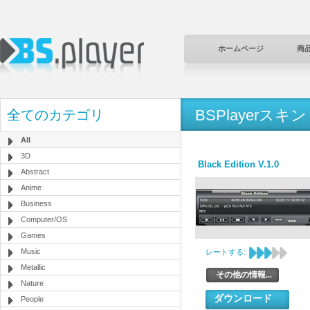
ホームページ
商
BSPlayerスキン
全てのカテゴリ
All
3D
Black Edition V.1.0
Abstract
Anime
Business
Computer/OS
Games
Music
レートする:
Metallic
その他の情報...
Nature
ダウンロード
People