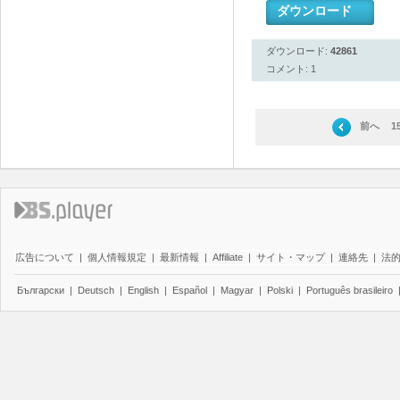
ダウンロード
ダウンロード:
42861
コメント: 1
前へ
1
広告について
|
個人情報規定
|
最新情報
|
Affiliate
|
サイト・マップ
|
連絡先
|
法
Български
|
Deutsch
|
English
|
Español
|
Magyar
|
Polski
|
Português brasileiro