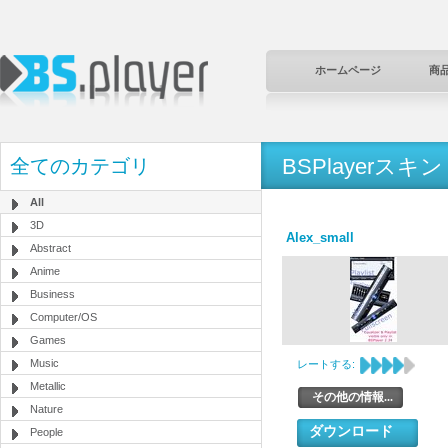
ホームページ
商
BSPlayerスキン
全てのカテゴリ
All
3D
Alex_small
Abstract
Anime
Business
Computer/OS
Games
Music
レートする:
Metallic
その他の情報...
Nature
ダウンロード
People