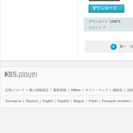
ダウンロード
ダウンロード:
119671
コメント: 7
前へ
1
広告について
|
個人情報規定
|
最新情報
|
Affiliate
|
サイト・マップ
|
連絡先
|
法
Български
|
Deutsch
|
English
|
Español
|
Magyar
|
Polski
|
Português brasileiro