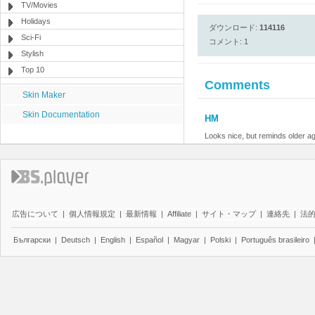
TV/Movies
Holidays
ダウンロード:
114116
Sci-Fi
コメント: 1
Stylish
Top 10
Comments
Skin Maker
Skin Documentation
HM
Looks nice, but reminds older a
広告について
|
個人情報規定
|
最新情報
|
Affiliate
|
サイト・マップ
|
連絡先
|
法
Български
|
Deutsch
|
English
|
Español
|
Magyar
|
Polski
|
Português brasileiro