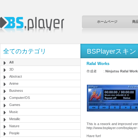
ホームページ
商
BSPlayerスキン
全てのカテゴリ
All
Rafal Works
3D
作成者 :
Ninjutsu Rafal Work
Abstract
Anime
Business
Computer/OS
Games
Music
Metallic
This is a rework and improved vers
Nature
http://www.bsplayer.com/bsplaye
People
Have fun!