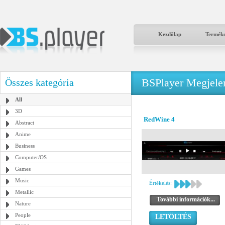
Kezdőlap
Termék
BSPlayer Megjelené
Összes kategória
All
3D
RedWine 4
Abstract
Anime
Business
Computer/OS
Games
Music
Értékelés:
Metallic
További információk...
Nature
People
LETÖLTÉS