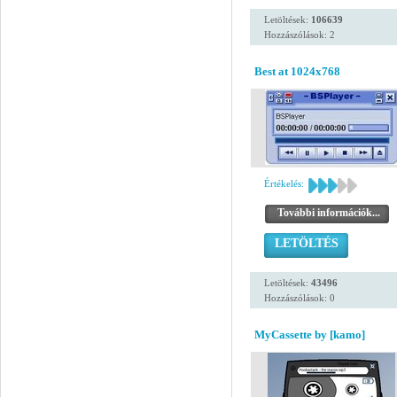
Letöltések:
106639
Hozzászólások: 2
Best at 1024x768
Értékelés:
További információk...
LETÖLTÉS
Letöltések:
43496
Hozzászólások: 0
MyCassette by [kamo]