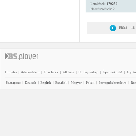
Letöltések:
179252
Hozzászólások: 2
Előző
18
Hirdetés
|
Adatvédelem
|
Friss hírek
|
Affiliate
|
Honlap térkép
|
Írjon nekünk!
|
Jogi t
Български
|
Deutsch
|
English
|
Español
|
Magyar
|
Polski
|
Português brasileiro
|
Ro