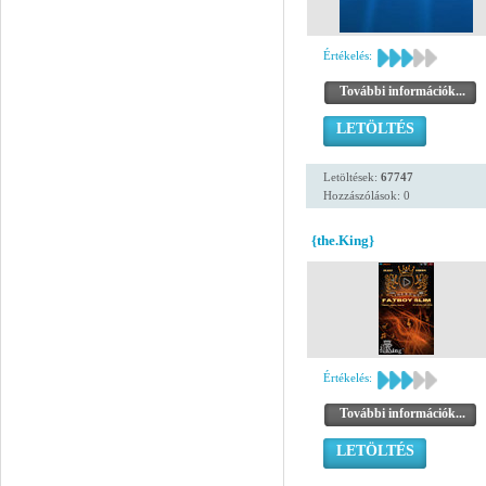
Értékelés:
További információk...
LETÖLTÉS
Letöltések:
67747
Hozzászólások: 0
{the.King}
Értékelés:
További információk...
LETÖLTÉS