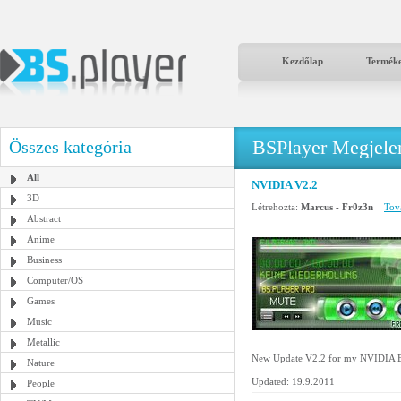
Kezdőlap
Termék
BSPlayer Megjelené
Összes kategória
All
NVIDIA V2.2
3D
Létrehozta:
Marcus - Fr0z3n
Tová
Abstract
Anime
Business
Computer/OS
Games
Music
Metallic
New Update V2.2 for my NVIDIA B
Nature
Updated: 19.9.2011
People