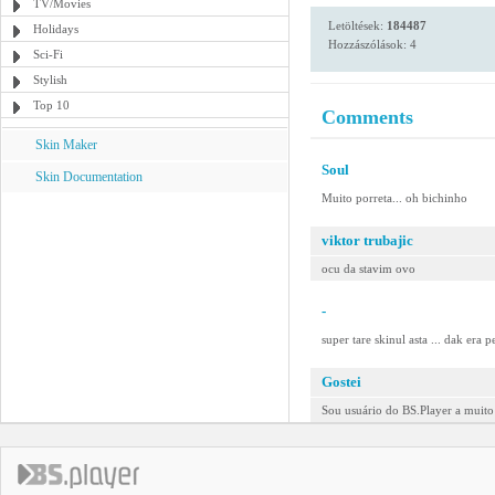
TV/Movies
Letöltések:
184487
Holidays
Hozzászólások: 4
Sci-Fi
Stylish
Top 10
Comments
Skin Maker
Soul
Skin Documentation
Muito porreta... oh bichinho
viktor trubajic
ocu da stavim ovo
-
super tare skinul asta ... dak era p
Gostei
Sou usuário do BS.Player a muito