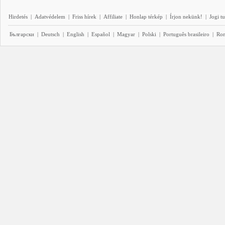
Hirdetés
|
Adatvédelem
|
Friss hírek
|
Affiliate
|
Honlap térkép
|
Írjon nekünk!
|
Jogi t
Български
|
Deutsch
|
English
|
Español
|
Magyar
|
Polski
|
Português brasileiro
|
Ro