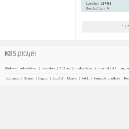
Letöltések:
217481
Hozzászólások: 0
1
|
2
Hirdetés
|
Adatvédelem
|
Friss hírek
|
Affiliate
|
Honlap térkép
|
Írjon nekünk!
|
Jogi t
Български
|
Deutsch
|
English
|
Español
|
Magyar
|
Polski
|
Português brasileiro
|
Ro