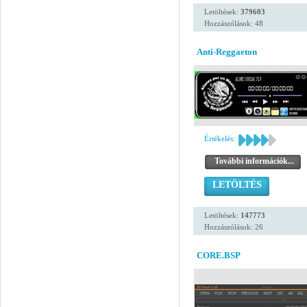
Letöltések:
379603
Hozzászólások: 48
Anti-Reggaeton
Értékelés:
További információk...
LETÖLTÉS
Letöltések:
147773
Hozzászólások: 26
CORE.BSP