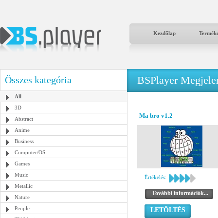
Kezdőlap
Termék
BSPlayer Megjelené
Összes kategória
All
3D
Ma bro v1.2
Abstract
Anime
Business
Computer/OS
Games
Music
Értékelés:
Metallic
További információk...
Nature
People
LETÖLTÉS