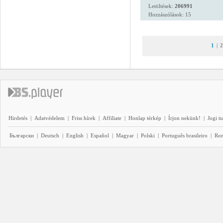
Letöltések:
206991
Hozzászólások: 15
1
|
2
Hirdetés
|
Adatvédelem
|
Friss hírek
|
Affiliate
|
Honlap térkép
|
Írjon nekünk!
|
Jogi t
Български
|
Deutsch
|
English
|
Español
|
Magyar
|
Polski
|
Português brasileiro
|
Ro