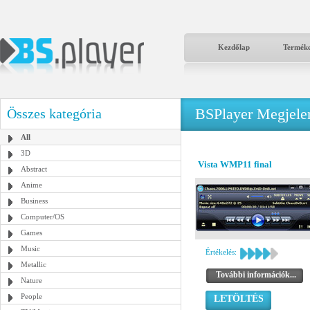
Kezdőlap
Termék
BSPlayer Megjelené
Összes kategória
All
3D
Vista WMP11 final
Abstract
Anime
Business
Computer/OS
Games
Music
Értékelés:
Metallic
További információk...
Nature
People
LETÖLTÉS