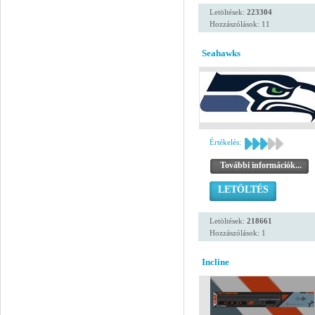
Letöltések:
223304
Hozzászólások: 11
Seahawks
Értékelés:
További információk...
LETÖLTÉS
Letöltések:
218661
Hozzászólások: 1
Incline