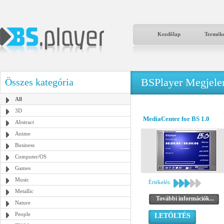
Kezdőlap
Termék
BSPlayer Megjelené
Összes kategória
All
3D
MediaCenter for BS 1.0
Abstract
Anime
Business
Computer/OS
Games
Music
Értékelés:
Metallic
További információk...
Nature
People
LETÖLTÉS