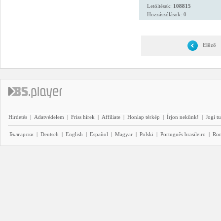
Letöltések:
108815
Hozzászólások: 0
Előző
Hirdetés
|
Adatvédelem
|
Friss hírek
|
Affiliate
|
Honlap térkép
|
Írjon nekünk!
|
Jogi t
Български
|
Deutsch
|
English
|
Español
|
Magyar
|
Polski
|
Português brasileiro
|
Ro