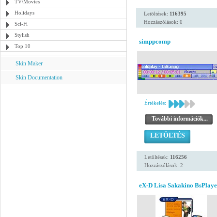
TV/Movies
Holidays
Letöltések:
116395
Hozzászólások: 0
Sci-Fi
Stylish
simppcomp
Top 10
Skin Maker
Skin Documentation
Értékelés:
További információk...
LETÖLTÉS
Letöltések:
116256
Hozzászólások: 2
eX-D Lisa Sakakino BsPlaye