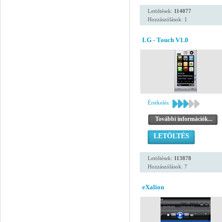
Letöltések:
114077
Hozzászólások: 1
LG - Touch V1.0
Értékelés:
További információk...
LETÖLTÉS
Letöltések:
113878
Hozzászólások: 7
eXalion