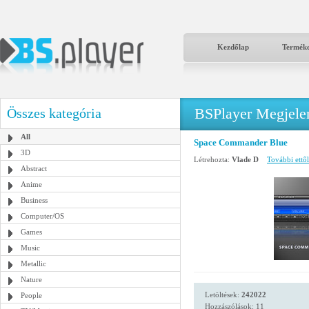
Kezdőlap
Termék
BSPlayer Megjelené
Összes kategória
All
Space Commander Blue
3D
Létrehozta:
Vlade D
További ettől
Abstract
Anime
Business
Computer/OS
Games
Music
Metallic
Nature
Letöltések:
242022
People
Hozzászólások: 11