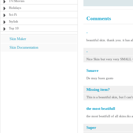
TV/Movies
Holidays
Sci-Fi
Comments
Stylish
Top 10
-
Skin Maker
beautiful skin. thank you. it has a
Skin Documentation
-
Nice Skin but very very SMALL 
Suuave
De muy buen gusto
Missing item?
This is a beautiful skin, but I can'
the most beatifull
the most beatifull of all skins.tks
Super