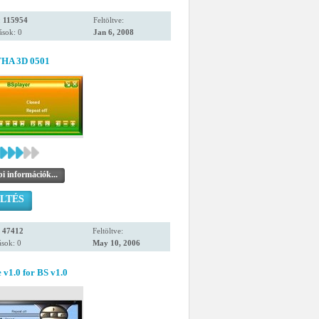
:
115954
Feltöltve:
ások: 0
Jan 6, 2008
HA 3D 0501
i információk...
LTÉS
:
47412
Feltöltve:
sok: 0
May 10, 2006
e v1.0 for BS v1.0