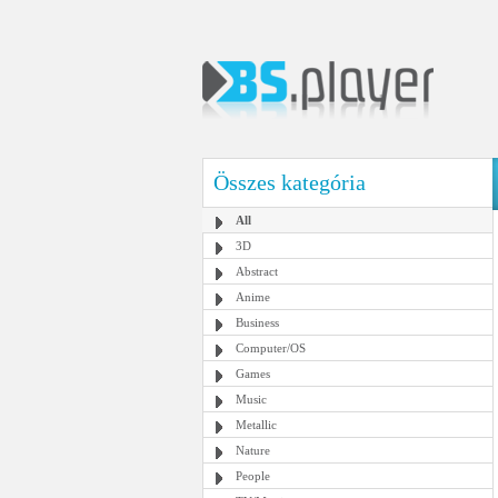
Összes kategória
All
3D
Abstract
Anime
Business
Computer/OS
Games
Music
Metallic
Nature
People