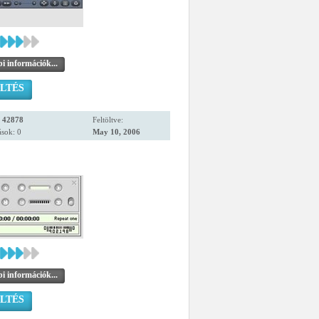
i információk...
LTÉS
:
42878
Feltöltve:
sok: 0
May 10, 2006
i információk...
LTÉS