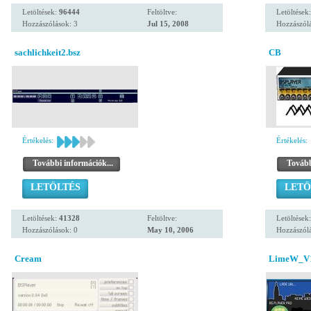
Letöltések:
96444
Feltöltve:
Letöltések
Hozzászólások: 3
Jul 15, 2008
Hozzászólá
sachlichkeit2.bsz
CB
Értékelés:
Értékelés:
További információk...
Tovább
LETÖLTÉS
LETÖ
Letöltések:
41328
Feltöltve:
Letöltések
Hozzászólások: 0
May 10, 2006
Hozzászólá
Cream
LimeW_V1