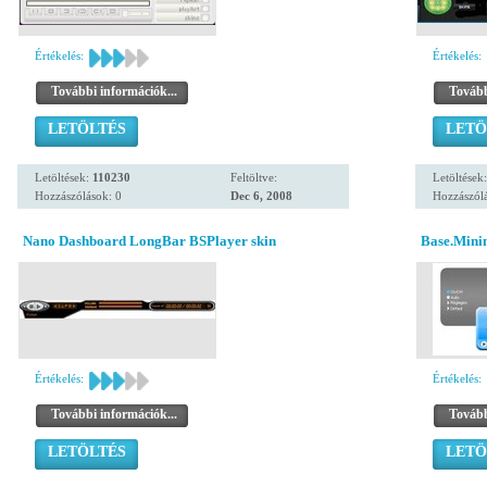
Értékelés:
Értékelés:
További információk...
Tovább
LETÖLTÉS
LETÖ
Letöltések:
110230
Feltöltve:
Letöltések
Hozzászólások: 0
Dec 6, 2008
Hozzászólá
Nano Dashboard LongBar BSPlayer skin
Base.Mini
Értékelés:
Értékelés:
További információk...
Tovább
LETÖLTÉS
LETÖ