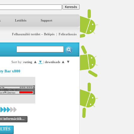
k
Letöltés
Support
Felhasználói terület – Belépés
|
Feliratkozás
▲
▼
▲
▼
Sort by:
rating
|
downloads
ity Bar x800
i információk...
LTÉS