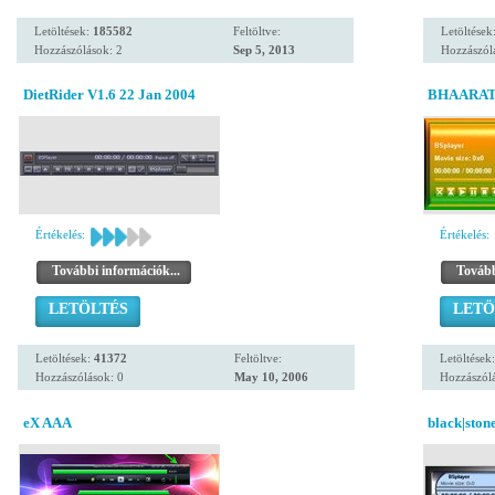
Letöltések:
185582
Feltöltve:
Letöltések
Hozzászólások: 2
Sep 5, 2013
Hozzászól
DietRider V1.6 22 Jan 2004
BHAARAT
Értékelés:
Értékelés:
További információk...
Tovább
LETÖLTÉS
LETÖ
Letöltések:
41372
Feltöltve:
Letöltések
Hozzászólások: 0
May 10, 2006
Hozzászólá
eX AAA
black|ston