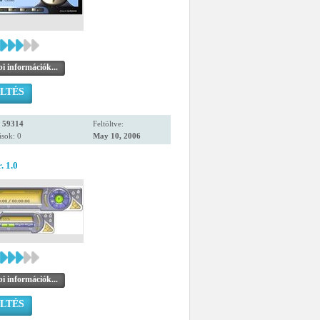
i információk...
LTÉS
:
59314
Feltöltve:
sok: 0
May 10, 2006
. 1.0
i információk...
LTÉS