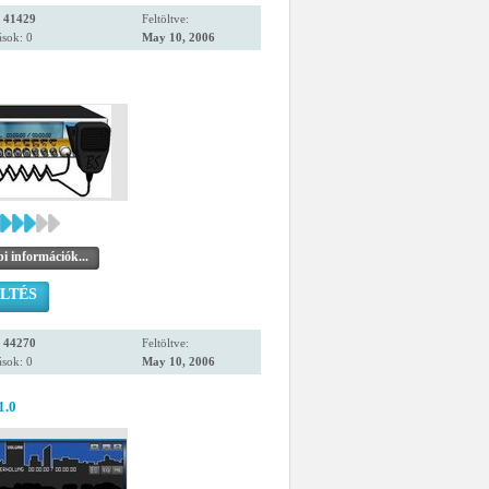
:
41429
Feltöltve:
sok: 0
May 10, 2006
i információk...
LTÉS
:
44270
Feltöltve:
sok: 0
May 10, 2006
.0