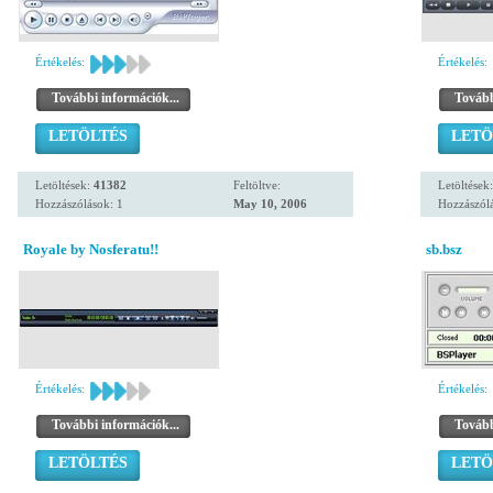
Értékelés:
Értékelés:
További információk...
Tovább
LETÖLTÉS
LETÖ
Letöltések:
41382
Feltöltve:
Letöltések
Hozzászólások: 1
May 10, 2006
Hozzászólá
Royale by Nosferatu!!
sb.bsz
Értékelés:
Értékelés:
További információk...
Tovább
LETÖLTÉS
LETÖ