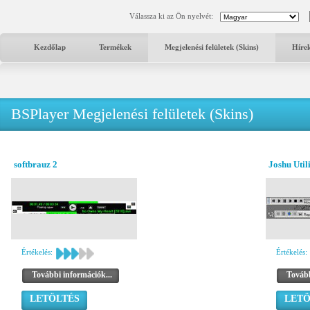
Válassza ki az Ön nyelvét:
Kezdőlap
Termékek
Megjelenési felületek (Skins)
Híre
BSPlayer Megjelenési felületek (Skins)
softbrauz 2
Joshu Util
Értékelés:
Értékelés:
További információk...
Tovább
LETÖLTÉS
LETÖ