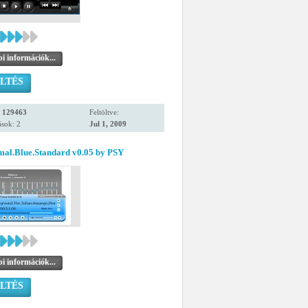
i információk...
LTÉS
:
129463
Feltöltve:
sok: 2
Jul 1, 2009
mal.Blue.Standard v0.05 by PSY
i információk...
LTÉS