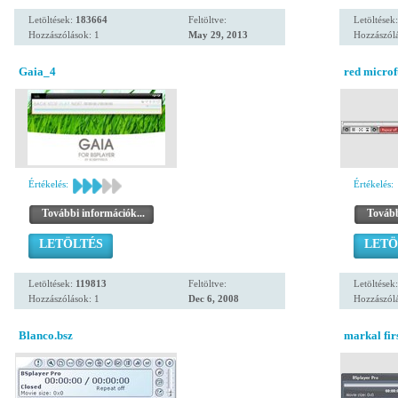
Letöltések:
183664
Feltöltve:
Letöltések
Hozzászólások: 1
May 29, 2013
Hozzászólá
Gaia_4
red microf
Értékelés:
Értékelés:
További információk...
Tovább
LETÖLTÉS
LETÖ
Letöltések:
119813
Feltöltve:
Letöltések
Hozzászólások: 1
Dec 6, 2008
Hozzászólá
Blanco.bsz
markal firs