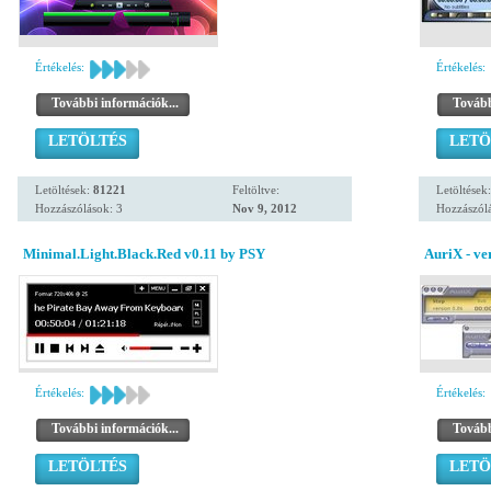
Értékelés:
Értékelés:
További információk...
Tovább
LETÖLTÉS
LETÖ
Letöltések:
81221
Feltöltve:
Letöltések
Hozzászólások: 3
Nov 9, 2012
Hozzászólá
Minimal.Light.Black.Red v0.11 by PSY
AuriX - ver
Értékelés:
Értékelés:
További információk...
Tovább
LETÖLTÉS
LETÖ