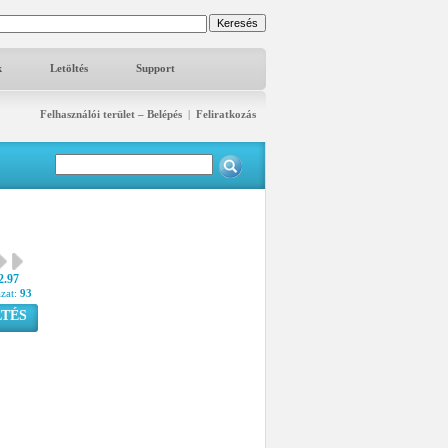
k
Letöltés
Support
Felhasználói terület – Belépés
|
Feliratkozás
2.97
azat:
93
TÉS