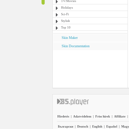
TV/Movies
Holidays
Sci-Fi
Stylish
Top 10
Skin Maker
Skin Documentation
Hirdetés
|
Adatvédelem
|
Friss hírek
|
Affiliate
|
Български
|
Deutsch
|
English
|
Español
|
Magy