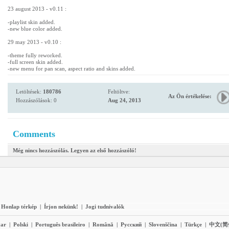
23 august 2013 - v0.11 :
-playlist skin added.
-new blue color added.
29 may 2013 - v0.10 :
-theme fully reworked.
-full screen skin added.
-new menu for pan scan, aspect ratio and skins added.
Letöltések:
180786
Feltöltve:
Az Ön értékelése:
Hozzászólások: 0
Aug 24, 2013
Comments
Még nincs hozzászólás. Legyen az első hozzászóló!
Honlap térkép
|
Írjon nekünk!
|
Jogi tudnivalók
ar
|
Polski
|
Português brasileiro
|
Română
|
Pyccĸий
|
Slovenščina
|
Türkçe
|
中文(简