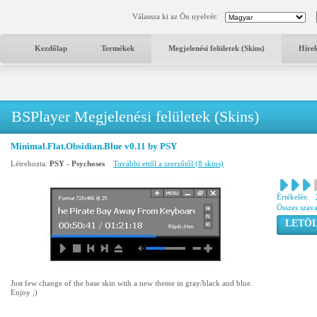
Válassza ki az Ön nyelvét:
Kezdőlap
Termékek
Megjelenési felületek (Skins)
Híre
BSPlayer Megjelenési felületek (Skins)
Minimal.Flat.Obsidian.Blue v0.11 by PSY
Létrehozta:
PSY - Psychoses
További ettől a szerzőtől (8 skins)
Értékelés:
Összes szav
LETÖL
Just few change of the base skin with a new theme in gray/black and blue.
Enjoy ;)