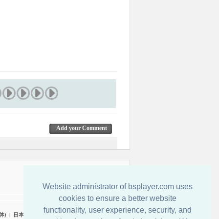
Add your Comment
Írjon nekünk!
Website administrator of bsplayer.com uses
cookies to ensure a better website
functionality, user experience, security, and
体)
|
日本語