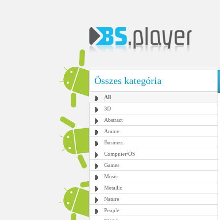
Összes kategória
All
3D
Abstract
Anime
Business
Computer/OS
Games
Music
Metallic
Nature
People