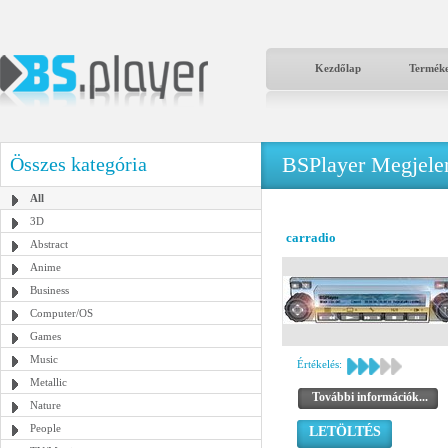
Kezdőlap
Termék
BSPlayer Megjelené
Összes kategória
All
3D
carradio
Abstract
Anime
Business
Computer/OS
Games
Music
Értékelés:
Metallic
További információk...
Nature
People
LETÖLTÉS