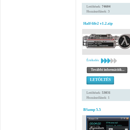
Letöltések:
74604
Hozzászólások: 3
Half-life2 v1.2.zip
Értékelés:
További információk...
LETÖLTÉS
Letöltések:
53031
Hozzászólások: 1
BSamp 5.5