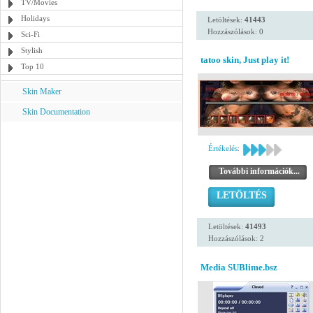
TV/Movies
Holidays
Letöltések:
41443
Hozzászólások: 0
Sci-Fi
Stylish
tatoo skin, Just play it!
Top 10
Skin Maker
Skin Documentation
Értékelés:
További információk...
LETÖLTÉS
Letöltések:
41493
Hozzászólások: 2
Media SUBlime.bsz