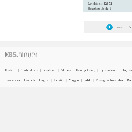
Letöltések:
42872
Hozzászólások: 1
Előző
15
Hirdetés
|
Adatvédelem
|
Friss hírek
|
Affiliate
|
Honlap térkép
|
Írjon nekünk!
|
Jogi t
Български
|
Deutsch
|
English
|
Español
|
Magyar
|
Polski
|
Português brasileiro
|
Ro