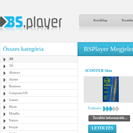
Kezdőlap
Termék
BSPlayer Megjelené
Összes kategória
All
3D
SCOOTER Skin
Abstract
Anime
Business
Computer/OS
Games
Music
Értékelés:
Metallic
További információk...
Nature
People
LETÖLTÉS