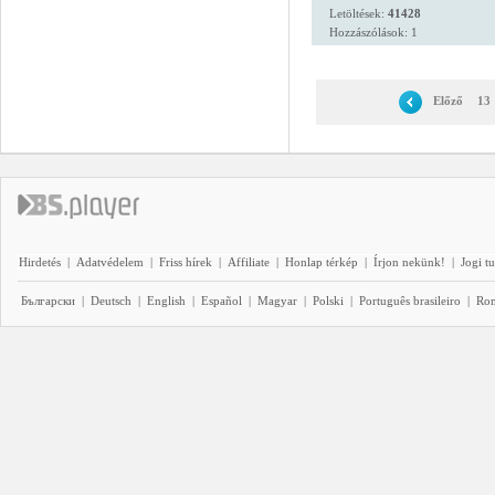
Letöltések:
41428
Hozzászólások: 1
Előző
13
Hirdetés
|
Adatvédelem
|
Friss hírek
|
Affiliate
|
Honlap térkép
|
Írjon nekünk!
|
Jogi t
Български
|
Deutsch
|
English
|
Español
|
Magyar
|
Polski
|
Português brasileiro
|
Ro