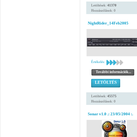
Letöltések:
41370
Hozzászólások: 0
NightRider_14Feb2005
Értékelés:
További információk...
LETÖLTÉS
Letöltések:
45575
Hozzászólások: 0
Sonar v1.0 .: 23/05/2004 :.