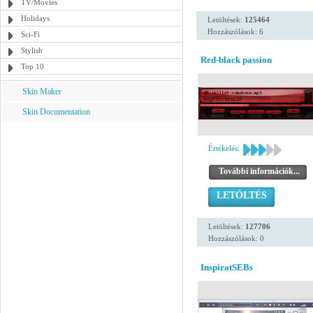
TV/Movies
Holidays
Letöltések:
125464
Hozzászólások: 6
Sci-Fi
Stylish
Red-black passion
Top 10
Skin Maker
Skin Documentation
Értékelés:
További információk...
LETÖLTÉS
Letöltések:
127706
Hozzászólások: 0
InspiratSEBs