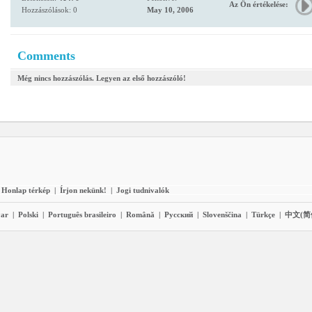
Az Ön értékelése:
Hozzászólások: 0
May 10, 2006
Comments
Még nincs hozzászólás. Legyen az első hozzászóló!
Honlap térkép
|
Írjon nekünk!
|
Jogi tudnivalók
ar
|
Polski
|
Português brasileiro
|
Română
|
Pyccĸий
|
Slovenščina
|
Türkçe
|
中文(简