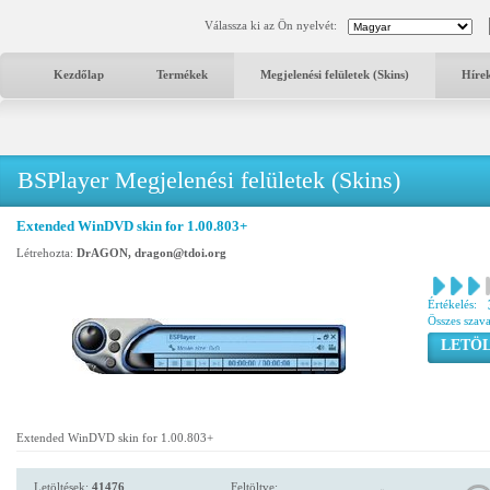
Válassza ki az Ön nyelvét:
Kezdőlap
Termékek
Megjelenési felületek (Skins)
Híre
BSPlayer Megjelenési felületek (Skins)
Extended WinDVD skin for 1.00.803+
Létrehozta:
DrAGON, dragon@tdoi.org
Értékelés:
Összes szav
LETÖL
Extended WinDVD skin for 1.00.803+
Letöltések:
41476
Feltöltve: