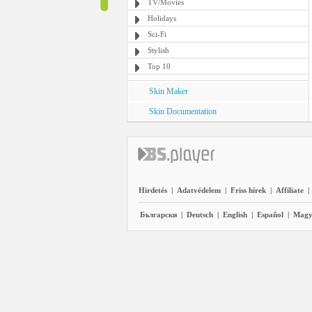
TV/Movies
Holidays
Sci-Fi
Stylish
Top 10
Skin Maker
Skin Documentation
Hirdetés
|
Adatvédelem
|
Friss hírek
|
Affiliate
|
Български
|
Deutsch
|
English
|
Español
|
Magy