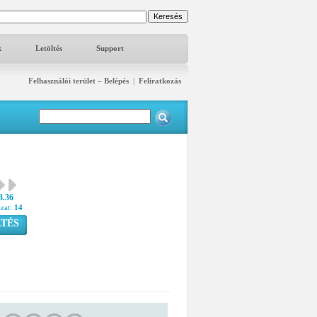
k
Letöltés
Support
Felhasználói terület – Belépés
|
Feliratkozás
3.36
azat:
14
TÉS