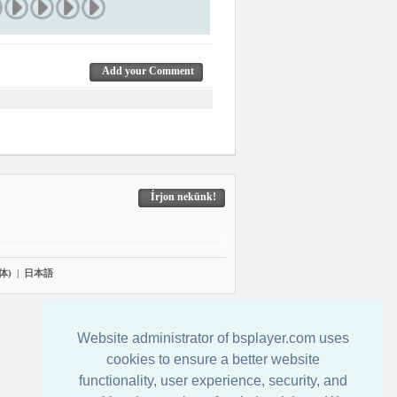
Add your Comment
Írjon nekünk!
体)
|
日本語
Website administrator of bsplayer.com uses
cookies to ensure a better website
functionality, user experience, security, and