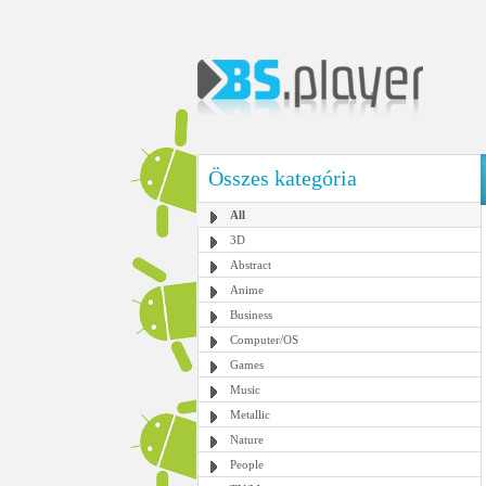
Összes kategória
All
3D
Abstract
Anime
Business
Computer/OS
Games
Music
Metallic
Nature
People