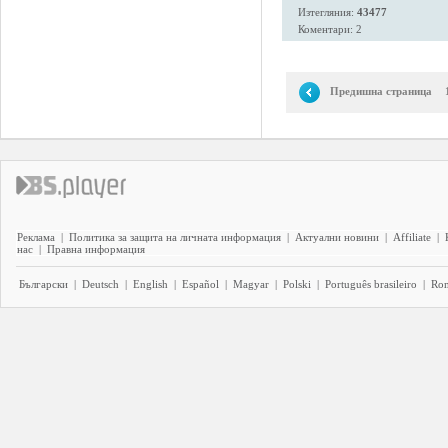
Изтегляния:
43477
Коментари: 2
Предишна страница
Реклама
|
Политика за защита на личната информация
|
Актуални новини
|
Affiliate
|
нас
|
Правна информация
Български
|
Deutsch
|
English
|
Español
|
Magyar
|
Polski
|
Português brasileiro
|
Ro