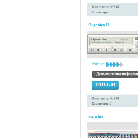
Изтегляния:
43815
Коментари: 0
Organica II
Рейтинг:
Допълнителна информа
ИЗТЕГЛИ
Изтегляния:
43780
Коментари: 2
Switches