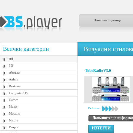
Начална страница
Визуални стилове
Всички категории
All
3D
TubeRadioV3.0
Abstract
Anime
Business
Computer/OS
Games
Music
Рейтинг:
Metallic
Допълнителна информа
Nature
People
ИЗТЕГЛИ